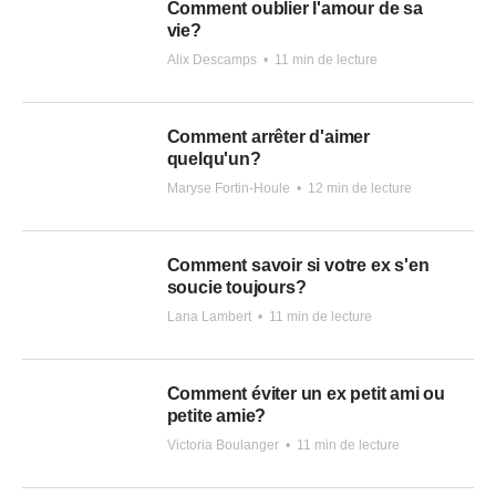
Comment oublier l'amour de sa
vie?
Alix Descamps
•
11 min de lecture
Comment arrêter d'aimer
quelqu'un?
Maryse Fortin-Houle
•
12 min de lecture
Comment savoir si votre ex s'en
soucie toujours?
Lana Lambert
•
11 min de lecture
Comment éviter un ex petit ami ou
petite amie?
Victoria Boulanger
•
11 min de lecture