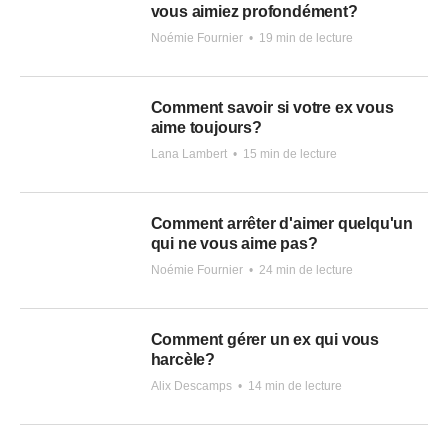
vous aimiez profondément?
Noémie Fournier
•
19 min de lecture
Comment savoir si votre ex vous
aime toujours?
Lana Lambert
•
15 min de lecture
Comment arrêter d'aimer quelqu'un
qui ne vous aime pas?
Noémie Fournier
•
24 min de lecture
Comment gérer un ex qui vous
harcèle?
Alix Descamps
•
14 min de lecture