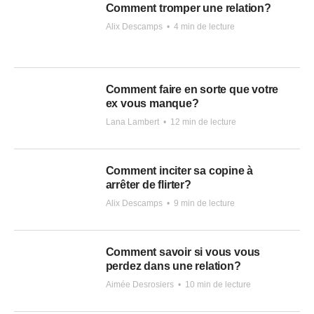
Comment tromper une relation?
Alix Descamps
•
4 min de lecture
Comment faire en sorte que votre
ex vous manque?
Lana Lambert
•
12 min de lecture
Comment inciter sa copine à
arrêter de flirter?
Alix Descamps
•
9 min de lecture
Comment savoir si vous vous
perdez dans une relation?
Aimée Desrosiers
•
10 min de lecture