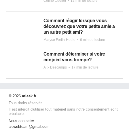
Céline Ouellet
•
12 min de lecture
Comment réagir lorsque vous
découvrez que votre petite amie a
un autre petit ami?
Maryse Fortin-Houle
•
6 min de lecture
Comment déterminer si votre
conjoint vous trompe?
Alix Descamps
•
17 min de lecture
© 2026
mlesk.fr
Tous droits réservés.
Il est interdit d'utiliser tout matériel sans notre consentement écrit
préalable.
Nous contacter:
aiowebteam@gmail.com