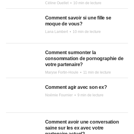
Céline Ouellet
•
10 min de lecture
Comment savoir si une fille se
moque de vous?
Lana Lambert
•
10 min de lecture
Comment surmonter la
consommation de pornographie de
votre partenaire?
Maryse Fortin-Houle
•
11 min de lecture
Comment agir avec son ex?
Noémie Fournier
•
9 min de lecture
Comment avoir une conversation
saine sur les ex avec votre
partenaire actuel?