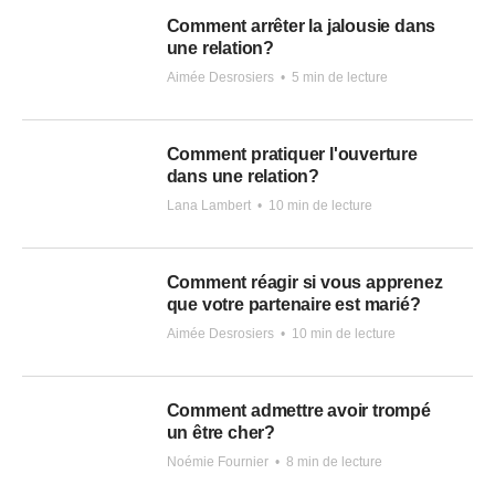
Comment arrêter la jalousie dans
une relation?
Aimée Desrosiers
•
5 min de lecture
Comment pratiquer l'ouverture
dans une relation?
Lana Lambert
•
10 min de lecture
Comment réagir si vous apprenez
que votre partenaire est marié?
Aimée Desrosiers
•
10 min de lecture
Comment admettre avoir trompé
un être cher?
Noémie Fournier
•
8 min de lecture