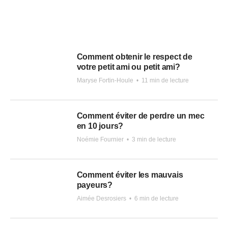
Comment obtenir le respect de
votre petit ami ou petit ami?
Maryse Fortin-Houle
•
11 min de lecture
Comment éviter de perdre un mec
en 10 jours?
Noémie Fournier
•
3 min de lecture
Comment éviter les mauvais
payeurs?
Aimée Desrosiers
•
6 min de lecture