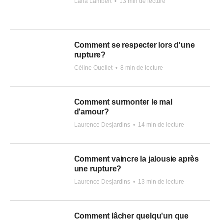
Lana Lambert
•
13 min de lecture
Comment se respecter lors d'une
rupture?
Céline Ouellet
•
8 min de lecture
Comment surmonter le mal
d'amour?
Laurence Desjardins
•
14 min de lecture
Comment vaincre la jalousie après
une rupture?
Laurence Desjardins
•
13 min de lecture
Comment lâcher quelqu'un que