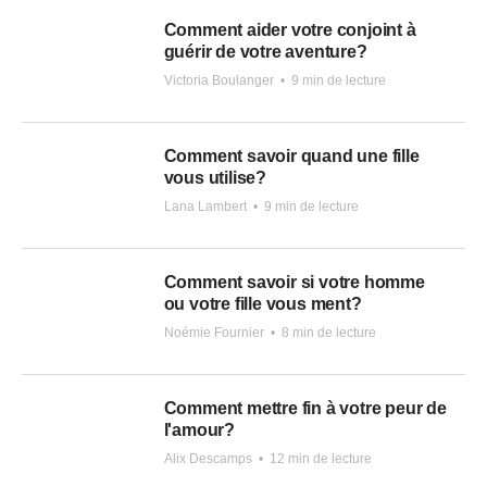
Comment aider votre conjoint à
guérir de votre aventure?
Victoria Boulanger
•
9 min de lecture
Comment savoir quand une fille
vous utilise?
Lana Lambert
•
9 min de lecture
Comment savoir si votre homme
ou votre fille vous ment?
Noémie Fournier
•
8 min de lecture
Comment mettre fin à votre peur de
l'amour?
Alix Descamps
•
12 min de lecture