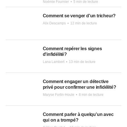
Noémie Fournier
•
5 min de lecture
Comment se venger d'un tricheur?
Alix Descamps
•
12 min de lecture
Comment repérer les signes
d'infidélité?
Lana Lambert
•
13 min de lecture
Comment engager un détective
privé pour confirmer une infidélité?
Maryse Fortin-Houle
•
8 min de lecture
Comment parler à quelqu'un avec
qui on a trompé?