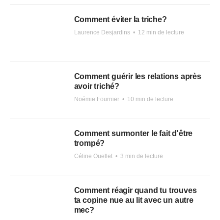
Comment éviter la triche?
Laurence Desjardins
•
12 min de lecture
Comment guérir les relations après
avoir triché?
Noémie Fournier
•
10 min de lecture
Comment surmonter le fait d'être
trompé?
Céline Ouellet
•
3 min de lecture
Comment réagir quand tu trouves
ta copine nue au lit avec un autre
mec?