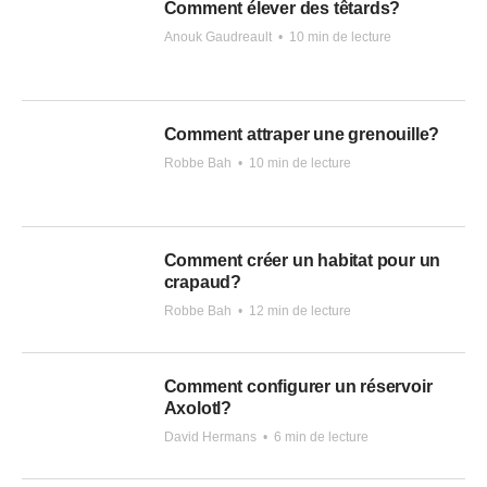
Comment élever des têtards?
Anouk Gaudreault
•
10 min de lecture
Comment attraper une grenouille?
Robbe Bah
•
10 min de lecture
Comment créer un habitat pour un
crapaud?
Robbe Bah
•
12 min de lecture
Comment configurer un réservoir
Axolotl?
David Hermans
•
6 min de lecture