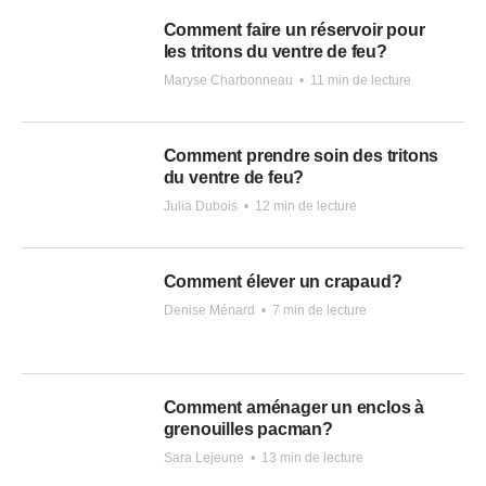
Comment faire un réservoir pour
les tritons du ventre de feu?
Maryse Charbonneau
•
11 min de lecture
Comment prendre soin des tritons
du ventre de feu?
Julia Dubois
•
12 min de lecture
Comment élever un crapaud?
Denise Ménard
•
7 min de lecture
Comment aménager un enclos à
grenouilles pacman?
Sara Lejeune
•
13 min de lecture