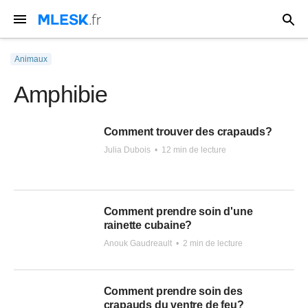
Animaux
Amphibie
Comment trouver des crapauds?
Julia Dubois
•
12 min de lecture
Comment prendre soin d'une
rainette cubaine?
Anouk Gaudreault
•
2 min de lecture
Comment prendre soin des
crapauds du ventre de feu?