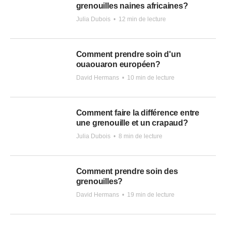
grenouilles naines africaines?
Julia Dubois
•
12 min de lecture
Comment prendre soin d'un
ouaouaron européen?
David Hermans
•
10 min de lecture
Comment faire la différence entre
une grenouille et un crapaud?
Julia Dubois
•
8 min de lecture
Comment prendre soin des
grenouilles?
David Hermans
•
19 min de lecture