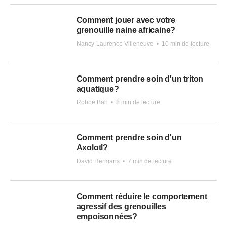
Comment jouer avec votre
grenouille naine africaine?
Nancy-Laurence Villeneuve
•
10 min de lecture
Comment prendre soin d'un triton
aquatique?
Robbe Bah
•
8 min de lecture
Comment prendre soin d'un
Axolotl?
David Hermans
•
7 min de lecture
Comment réduire le comportement
agressif des grenouilles
empoisonnées?