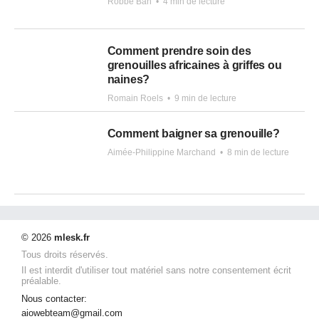
Robbe Bah
•
4 min de lecture
Comment prendre soin des
grenouilles africaines à griffes ou
naines?
Romain Roels
•
9 min de lecture
Comment baigner sa grenouille?
Aimée-Philippine Marchand
•
8 min de lecture
© 2026
mlesk.fr
Tous droits réservés.
Il est interdit d'utiliser tout matériel sans notre consentement écrit
préalable.
Nous contacter:
aiowebteam@gmail.com