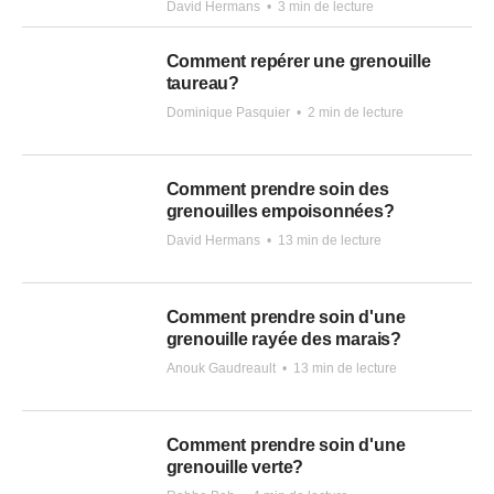
David Hermans
•
3 min de lecture
Comment repérer une grenouille
taureau?
Dominique Pasquier
•
2 min de lecture
Comment prendre soin des
grenouilles empoisonnées?
David Hermans
•
13 min de lecture
Comment prendre soin d'une
grenouille rayée des marais?
Anouk Gaudreault
•
13 min de lecture
Comment prendre soin d'une
grenouille verte?