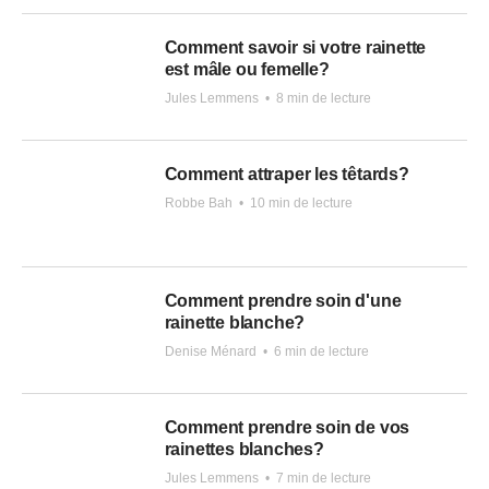
Comment savoir si votre rainette
est mâle ou femelle?
Jules Lemmens
•
8 min de lecture
Comment attraper les têtards?
Robbe Bah
•
10 min de lecture
Comment prendre soin d'une
rainette blanche?
Denise Ménard
•
6 min de lecture
Comment prendre soin de vos
rainettes blanches?
Jules Lemmens
•
7 min de lecture