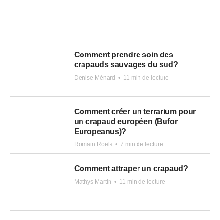
Comment prendre soin des
crapauds sauvages du sud?
Denise Ménard
•
11 min de lecture
Comment créer un terrarium pour
un crapaud européen (Bufor
Europeanus)?
Romain Roels
•
7 min de lecture
Comment attraper un crapaud?
Mathys Martin
•
11 min de lecture