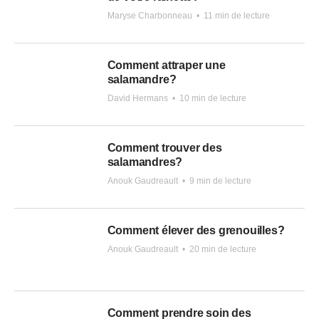
Maryse Charbonneau
•
11 min de lecture
Comment attraper une
salamandre?
David Hermans
•
10 min de lecture
Comment trouver des
salamandres?
Anouk Gaudreault
•
9 min de lecture
Comment élever des grenouilles?
Anouk Gaudreault
•
20 min de lecture
Comment prendre soin des