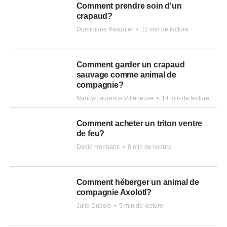
Comment prendre soin d'un
crapaud?
Dominique Pasquier
•
11 min de lecture
Comment garder un crapaud
sauvage comme animal de
compagnie?
Nancy-Laurence Villeneuve
•
14 min de lecture
Comment acheter un triton ventre
de feu?
David Hermans
•
8 min de lecture
Comment héberger un animal de
compagnie Axolotl?
Julia Dubois
•
9 min de lecture