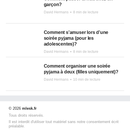
garçon?
David Hermans
•
8 min de lecture
Comment s'amuser lors d'une
soirée pyjama (pour les
adolescentes)?
David Hermans
•
8 min de lecture
Comment organiser une soirée
pyjama à deux (filles uniquement)?
David Hermans
•
10 min de lecture
© 2026
mlesk.fr
Tous droits réservés.
Il est interdit d'utiliser tout matériel sans notre consentement écrit
préalable.