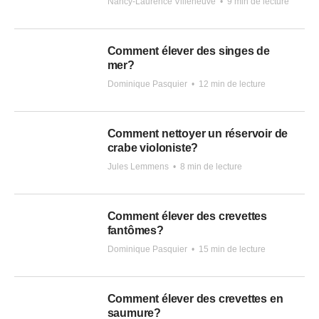
Nancy-Laurence Villeneuve
•
9 min de lecture
Comment élever des singes de
mer?
Dominique Pasquier
•
12 min de lecture
Comment nettoyer un réservoir de
crabe violoniste?
Jules Lemmens
•
8 min de lecture
Comment élever des crevettes
fantômes?
Dominique Pasquier
•
15 min de lecture
Comment élever des crevettes en
saumure?