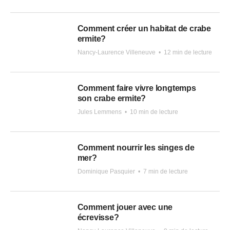
Comment créer un habitat de crabe
ermite?
Nancy-Laurence Villeneuve
•
12 min de lecture
Comment faire vivre longtemps
son crabe ermite?
Jules Lemmens
•
10 min de lecture
Comment nourrir les singes de
mer?
Dominique Pasquier
•
7 min de lecture
Comment jouer avec une
écrevisse?