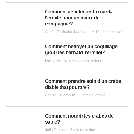
Comment acheter un bernard-
l'ermite pour animaux de
compagnie?
Aimée-Philippine Marchand
•
12 min de lecture
Comment nettoyer un coquillage
(pour les bernard-l'ermite)?
David Hermans
•
8 min de lecture
Comment prendre soin d'un crabe
diable thaï pourpre?
Anouk Gaudreault
•
9 min de lecture
Comment nourrir les crabes de
sable?
Julia Dubois
•
6 min de lecture