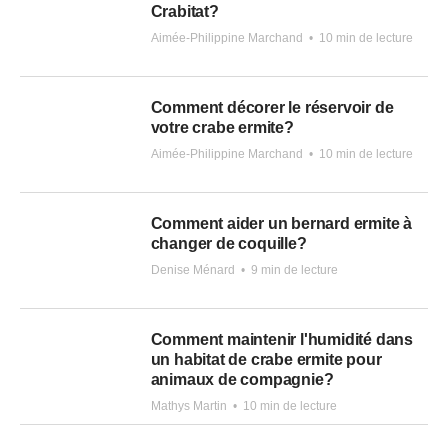
Crabitat?
Aimée-Philippine Marchand
•
10 min de lecture
Comment décorer le réservoir de
votre crabe ermite?
Aimée-Philippine Marchand
•
10 min de lecture
Comment aider un bernard ermite à
changer de coquille?
Denise Ménard
•
9 min de lecture
Comment maintenir l'humidité dans
un habitat de crabe ermite pour
animaux de compagnie?
Mathys Martin
•
10 min de lecture