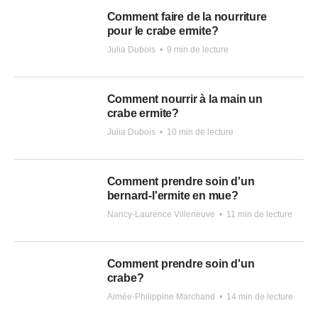
Comment faire de la nourriture
pour le crabe ermite?
Julia Dubois
•
9 min de lecture
Comment nourrir à la main un
crabe ermite?
Julia Dubois
•
10 min de lecture
Comment prendre soin d'un
bernard-l'ermite en mue?
Nancy-Laurence Villeneuve
•
11 min de lecture
Comment prendre soin d'un
crabe?
Aimée-Philippine Marchand
•
14 min de lecture