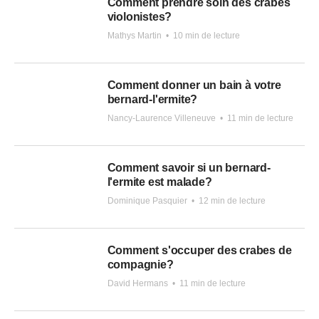
Comment prendre soin des crabes
violonistes?
Mathys Martin
•
10 min de lecture
Comment donner un bain à votre
bernard-l'ermite?
Nancy-Laurence Villeneuve
•
11 min de lecture
Comment savoir si un bernard-
l'ermite est malade?
Dominique Pasquier
•
12 min de lecture
Comment s'occuper des crabes de
compagnie?
David Hermans
•
11 min de lecture