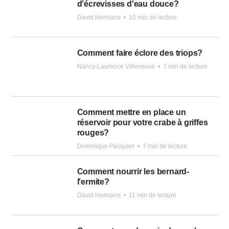
d'écrevisses d'eau douce?
David Hermans
•
10 min de lecture
Comment faire éclore des triops?
Nancy-Laurence Villeneuve
•
7 min de lecture
Comment mettre en place un
réservoir pour votre crabe à griffes
rouges?
Dominique Pasquier
•
7 min de lecture
Comment nourrir les bernard-
l'ermite?
David Hermans
•
11 min de lecture