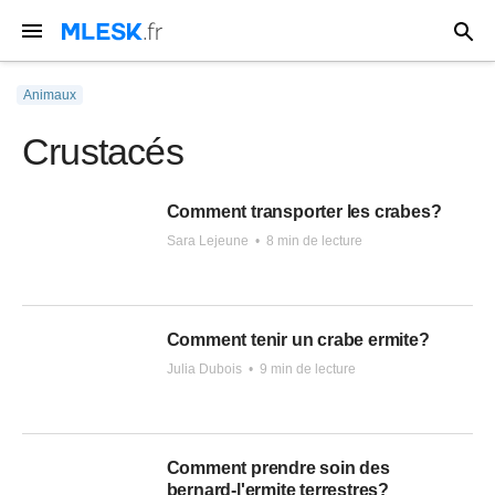
Animaux
Crustacés
Comment transporter les crabes?
Sara Lejeune
•
8 min de lecture
Comment tenir un crabe ermite?
Julia Dubois
•
9 min de lecture
Comment prendre soin des
bernard-l'ermite terrestres?