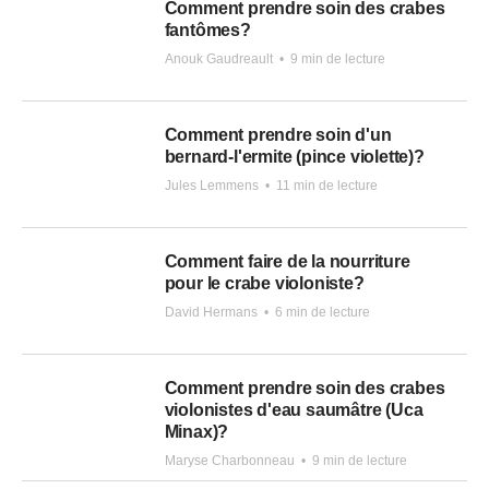
Comment prendre soin des crabes
fantômes?
Anouk Gaudreault
•
9 min de lecture
Comment prendre soin d'un
bernard-l'ermite (pince violette)?
Jules Lemmens
•
11 min de lecture
Comment faire de la nourriture
pour le crabe violoniste?
David Hermans
•
6 min de lecture
Comment prendre soin des crabes
violonistes d'eau saumâtre (Uca
Minax)?
Maryse Charbonneau
•
9 min de lecture