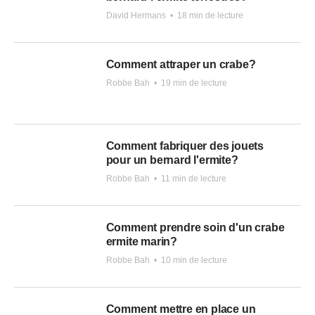
David Hermans
•
18 min de lecture
Comment attraper un crabe?
Robbe Bah
•
19 min de lecture
Comment fabriquer des jouets
pour un bernard l'ermite?
Robbe Bah
•
11 min de lecture
Comment prendre soin d'un crabe
ermite marin?
Robbe Bah
•
10 min de lecture
Comment mettre en place un