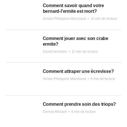
Comment savoir quand votre
bernard-l'ermite est mort?
Aimée-Philippine Marchand
•
10 min de lecture
Comment jouer avec son crabe
ermite?
David Hermans
•
11 min de lecture
Comment attraper une écrevisse?
Aimée-Philippine Marchand
•
8 min de lecture
Comment prendre soin des triops?
Denise Ménard
•
9 min de lecture