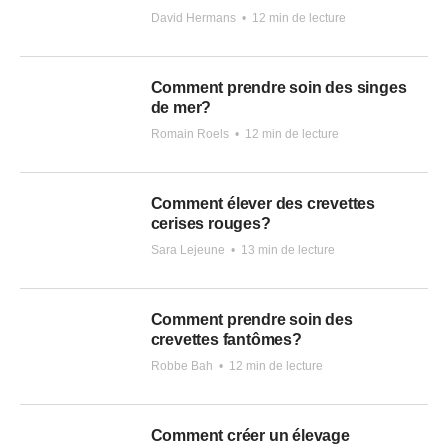
David Hermans
•
12 min de lecture
Comment prendre soin des singes
de mer?
Romain Roels
•
12 min de lecture
Comment élever des crevettes
cerises rouges?
Sara Lejeune
•
13 min de lecture
Comment prendre soin des
crevettes fantômes?
Robbe Bah
•
12 min de lecture
Comment créer un élevage