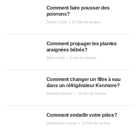
Comment faire pousser des
poivrons?
Simon Celik
•
10 min de lecture
Comment propager les plantes
araignées bébés?
Milan Noël
•
4 min de lecture
Comment changer un filtre à eau
dans un réfrigérateur Kenmore?
Mathieu Dufour
•
10 min de lecture
Comment embellir votre pièce?
Dominique Lenoir
•
14 min de lecture