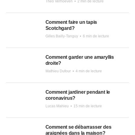
Théo Verhoeven
•
2 min de lecture
Comment faire un tapis
Scotchgard?
Gilles Bailly-Tanguy
•
6 min de lecture
Comment garder une amaryllis
droite?
Mathieu Dufour
•
4 min de lecture
Comment jardiner pendant le
coronavirus?
Lucas Mahieu
•
15 min de lecture
Comment se débarrasser des
araignées dans la maison?