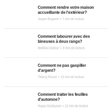
Comment rendre votre maison
accueillante de l'extérieur?
Jasper Bogaert
•
7 min de lecture
Comment labourer avec des
bineuses à deux rangs?
Mathieu Dufour
•
6 min de lecture
Comment ne pas gaspiller
d'argent?
Thierry Picard
•
15 min de lecture
Comment traiter les feuilles
d'automne?
Roger Guillaume
•
11 min de lecture