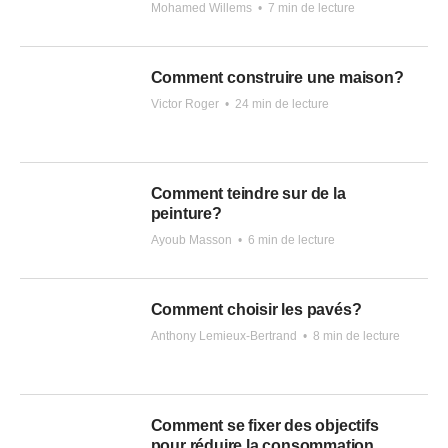
Mohamed Willems
•
7 min de lecture
Comment construire une maison?
Victor Roger
•
24 min de lecture
Comment teindre sur de la
peinture?
Ayoub Masson
•
6 min de lecture
Comment choisir les pavés?
Anthony Lemieux-Bertrand
•
8 min de lecture
Comment se fixer des objectifs
pour réduire la consommation