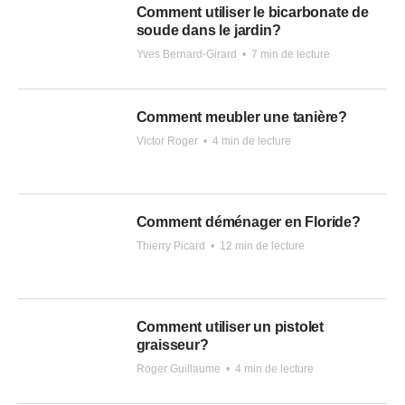
Comment utiliser le bicarbonate de
soude dans le jardin?
Yves Bernard-Girard
•
7 min de lecture
Comment meubler une tanière?
Victor Roger
•
4 min de lecture
Comment déménager en Floride?
Thierry Picard
•
12 min de lecture
Comment utiliser un pistolet
graisseur?
Roger Guillaume
•
4 min de lecture