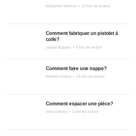
Mohamed Willems
•
13 min de lecture
Comment fabriquer un pistolet à
colle?
Jasper Bogaert
•
6 min de lecture
Comment faire une nappe?
Mathieu Dufour
•
14 min de lecture
Comment espacer une pièce?
Niels Daems
•
3 min de lecture