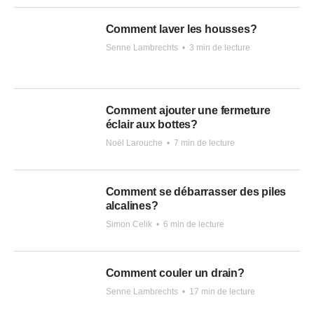
Comment laver les housses?
Senne Lambrechts
•
3 min de lecture
Comment ajouter une fermeture
éclair aux bottes?
Noël Larouche
•
7 min de lecture
Comment se débarrasser des piles
alcalines?
Simon Celik
•
6 min de lecture
Comment couler un drain?
Senne Lambrechts
•
17 min de lecture