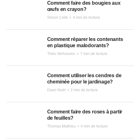
Comment faire des bougies aux
œufs en crayon?
Simon Celik
•
4 min de lecture
Comment réparer les contenants
en plastique malodorants?
Théo Verhoeven
•
7 min de lecture
Comment utiliser les cendres de
cheminée pour le jardinage?
Daan Noël
•
2 min de lecture
Comment faire des roses à partir
de feuilles?
Thomas Mathieu
•
4 min de lecture