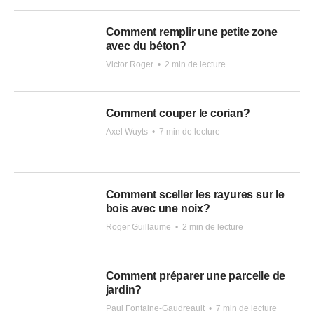
Comment remplir une petite zone
avec du béton?
Victor Roger
•
2 min de lecture
Comment couper le corian?
Axel Wuyts
•
7 min de lecture
Comment sceller les rayures sur le
bois avec une noix?
Roger Guillaume
•
2 min de lecture
Comment préparer une parcelle de
jardin?
Paul Fontaine-Gaudreault
•
7 min de lecture