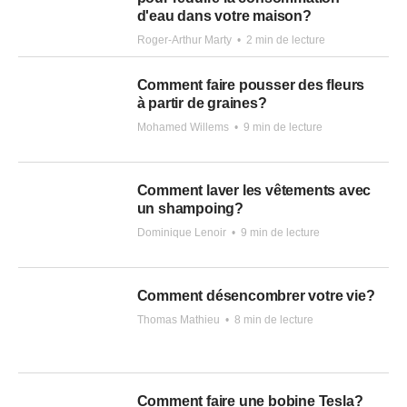
d'eau dans votre maison?
Roger-Arthur Marty
•
2 min de lecture
Comment faire pousser des fleurs
à partir de graines?
Mohamed Willems
•
9 min de lecture
Comment laver les vêtements avec
un shampoing?
Dominique Lenoir
•
9 min de lecture
Comment désencombrer votre vie?
Thomas Mathieu
•
8 min de lecture
Comment faire une bobine Tesla?