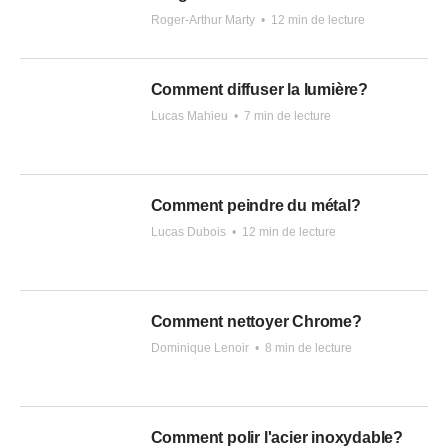
Roger-Arthur Marty
•
12 min de lecture
Comment diffuser la lumière?
Lucas Mahieu
•
7 min de lecture
Comment peindre du métal?
Lucas Dubois
•
12 min de lecture
Comment nettoyer Chrome?
Dominique Lenoir
•
8 min de lecture
Comment polir l'acier inoxydable?