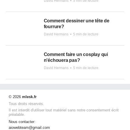
David Hermans
•
5 min de lecture
Comment dessiner une tête de
fourrure?
David Hermans
•
5 min de lecture
Comment faire un cosplay qui
n'échouera pas?
David Hermans
•
5 min de lecture
© 2026
mlesk.fr
Tous droits réservés.
Il est interdit d'utiliser tout matériel sans notre consentement écrit
préalable.
Nous contacter:
aiowebteam@gmail.com