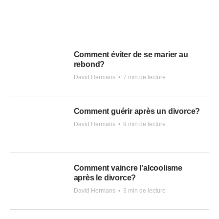
Comment éviter de se marier au
rebond?
David Hermans
•
7 min de lecture
Comment guérir après un divorce?
David Hermans
•
9 min de lecture
Comment vaincre l'alcoolisme
après le divorce?
David Hermans
•
3 min de lecture