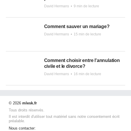
David Hermans
•
9 min de lecture
Comment sauver un mariage?
David Hermans
•
15 min de lecture
Comment choisir entre l'annulation
civile et le divorce?
David Hermans
•
16 min de lecture
© 2026
mlesk.fr
Tous droits réservés.
Il est interdit d'utiliser tout matériel sans notre consentement écrit
préalable.
Nous contacter: