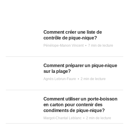
Comment créer une liste de
contrôle de pique-nique?
Pénélope-Manon Vincent
•
7 min de lecture
Comment préparer un pique-nique
sur la plage?
Agnès Lebrun-Faure
•
2 min de lecture
Comment utiliser un porte-boisson
en carton pour contenir des
condiments de pique-nique?
Margot-Chantal Leblanc
•
2 min de lecture