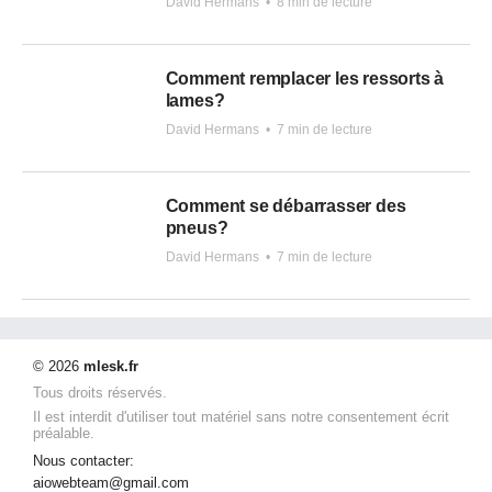
David Hermans
•
8 min de lecture
Comment remplacer les ressorts à
lames?
David Hermans
•
7 min de lecture
Comment se débarrasser des
pneus?
David Hermans
•
7 min de lecture
© 2026
mlesk.fr
Tous droits réservés.
Il est interdit d'utiliser tout matériel sans notre consentement écrit
préalable.
Nous contacter:
aiowebteam@gmail.com