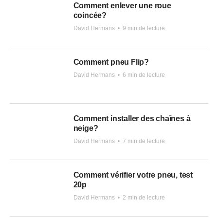
Comment enlever une roue
coincée?
David Hermans
•
9 min de lecture
Comment pneu Flip?
David Hermans
•
6 min de lecture
Comment installer des chaînes à
neige?
David Hermans
•
7 min de lecture
Comment vérifier votre pneu, test
20p
David Hermans
•
2 min de lecture