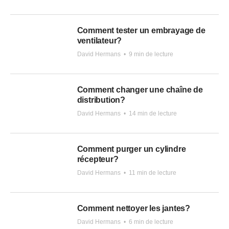
Comment tester un embrayage de
ventilateur?
David Hermans
•
9 min de lecture
Comment changer une chaîne de
distribution?
David Hermans
•
14 min de lecture
Comment purger un cylindre
récepteur?
David Hermans
•
11 min de lecture
Comment nettoyer les jantes?
David Hermans
•
6 min de lecture