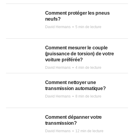
Comment protéger les pneus
neufs?
David Hermans
•
5 min de lecture
Comment mesurer le couple
(puissance de torsion) de votre
voiture préférée?
David Hermans
•
4 min de lecture
Comment nettoyer une
transmission automatique?
David Hermans
•
8 min de lecture
Comment dépanner votre
transmission?
David Hermans
•
12 min de lecture