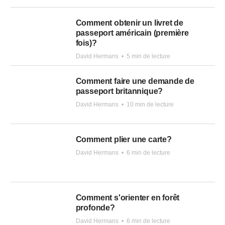
Comment obtenir un livret de
passeport américain (première
fois)?
David Hermans
•
5 min de lecture
Comment faire une demande de
passeport britannique?
David Hermans
•
10 min de lecture
Comment plier une carte?
David Hermans
•
6 min de lecture
Comment s'orienter en forêt
profonde?
David Hermans
•
6 min de lecture