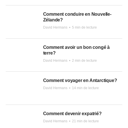
Comment conduire en Nouvelle-
Zélande?
David Hermans
•
5 min de lecture
Comment avoir un bon congé à
terre?
David Hermans
•
2 min de lecture
Comment voyager en Antarctique?
David Hermans
•
14 min de lecture
Comment devenir expatrié?
David Hermans
•
21 min de lecture