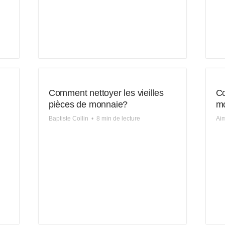
Comment nettoyer les vieilles
Co
pièces de monnaie?
m
Baptiste Collin
•
8 min de lecture
Aim