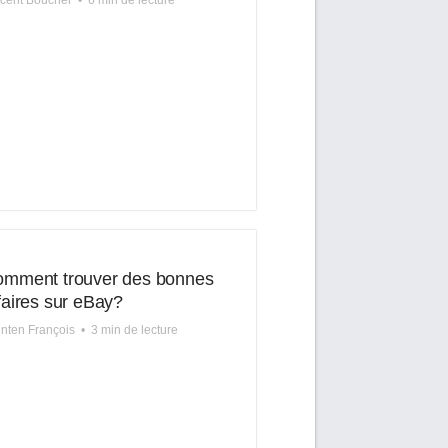
cent Boucher
•
6 min de lecture
mment trouver des bonnes
faires sur eBay?
nten François
•
3 min de lecture