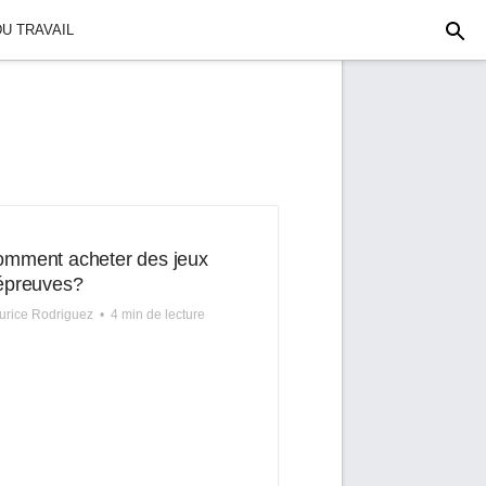
U TRAVAIL
mment acheter des jeux
épreuves?
rice Rodriguez
•
4 min de lecture