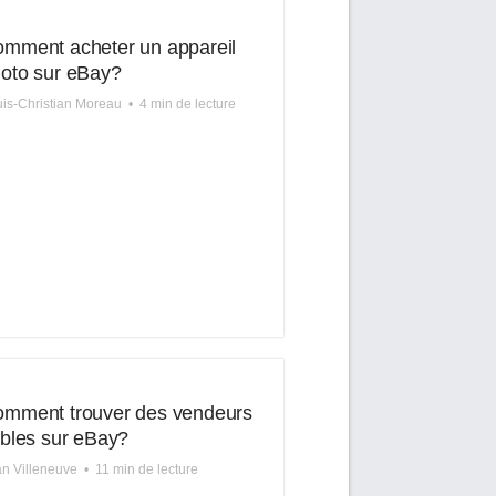
mment acheter un appareil
oto sur eBay?
is-Christian Moreau
•
4 min de lecture
mment trouver des vendeurs
ables sur eBay?
n Villeneuve
•
11 min de lecture