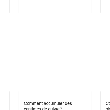
Comment accumuler des
Co
centimes de cuivre?
pi