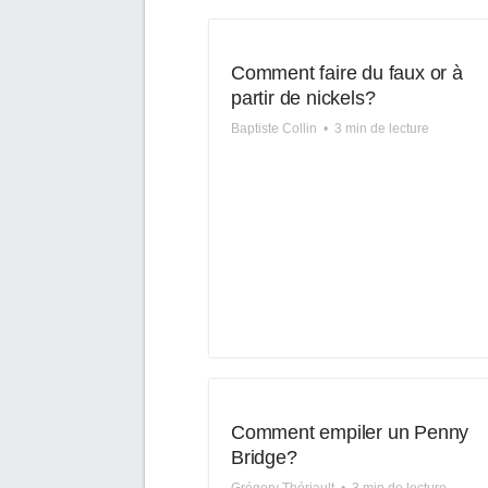
Comment faire du faux or à
partir de nickels?
Baptiste Collin
•
3 min de lecture
Comment empiler un Penny
Bridge?