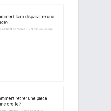
mment faire disparaître une
èce?
is-Christian Moreau
•
9 min de lecture
mment retirer une pièce
une oreille?