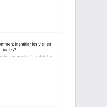
mment identifier les vieilles
onnaies?
é-Augustin Lessard
•
11 min de lecture