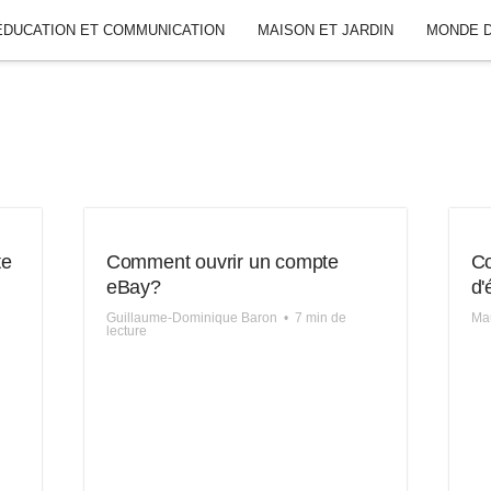
ÉDUCATION ET COMMUNICATION
MAISON ET JARDIN
MONDE D
te
Comment ouvrir un compte
Co
eBay?
d'
Guillaume-Dominique Baron
•
7 min de
Mau
lecture