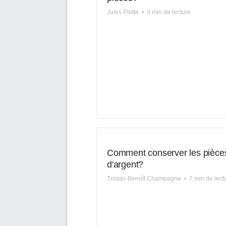
Jules Piette
•
3 min de lecture
Comment conserver les pièce
d'argent?
Tristan-Benoît Champagne
•
7 min de lect