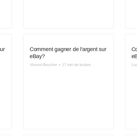
ur
Comment gagner de l'argent sur
Co
eBay?
e
Vincent Boucher
•
17 min de lecture
Lu