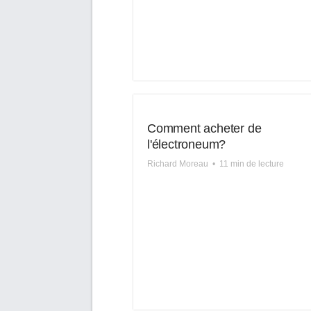
Comment acheter de
l'électroneum?
Richard Moreau
•
11 min de lecture