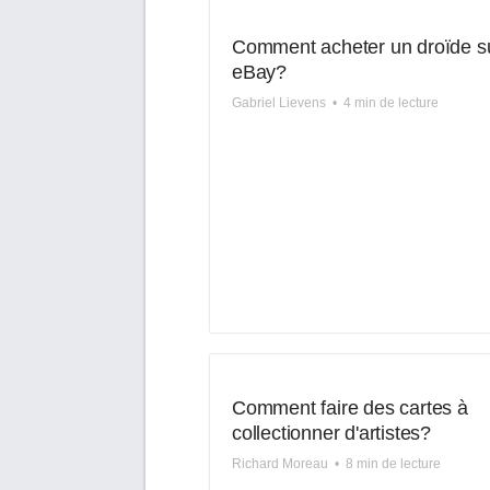
Comment acheter un droïde s
eBay?
Gabriel Lievens
•
4 min de lecture
Comment faire des cartes à
collectionner d'artistes?
Richard Moreau
•
8 min de lecture