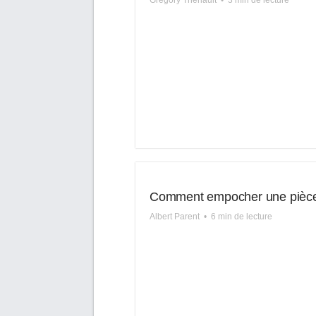
Grégory Thériault
•
3 min de lecture
Comment empocher une pièc
Albert Parent
•
6 min de lecture