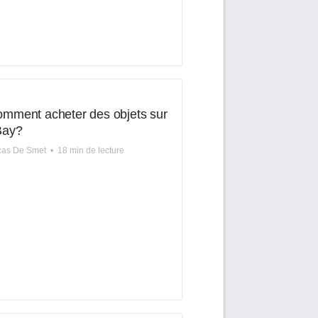
mment acheter des objets sur
Bay?
cas De Smet
•
18 min de lecture