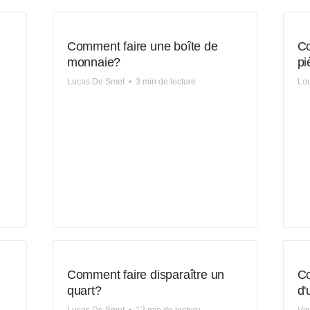
Comment faire une boîte de
Co
monnaie?
pi
Lucas De Smet
•
3 min de lecture
Lou
Comment faire disparaître un
Co
quart?
d'