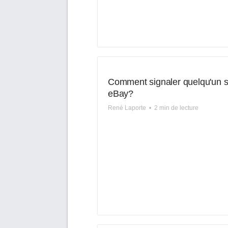
Comment signaler quelqu'un s
eBay?
René Laporte
•
2 min de lecture