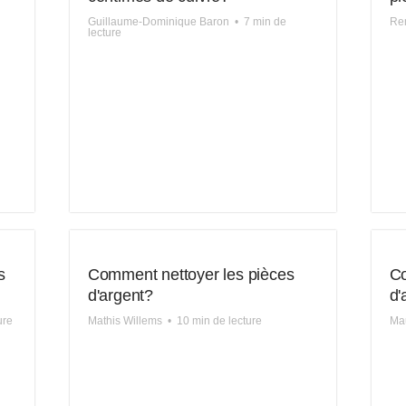
Guillaume-Dominique Baron
•
7 min de
Re
lecture
s
Comment nettoyer les pièces
Co
d'argent?
d'
ure
Mathis Willems
•
10 min de lecture
Mau