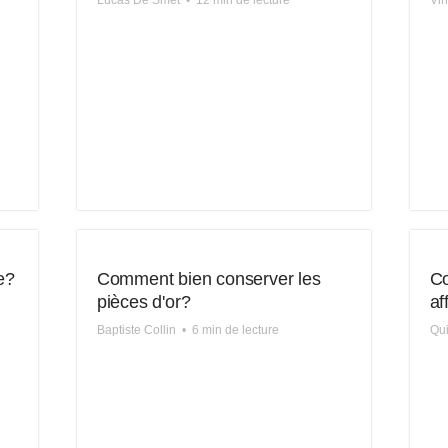
Lucas De Smet
•
12 min de lecture
Vin
e?
Comment bien conserver les
Co
pièces d'or?
af
Baptiste Collin
•
6 min de lecture
Qui