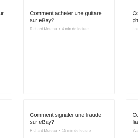
ur
Comment acheter une guitare
Co
sur eBay?
ph
Richard Moreau
•
4 min de lecture
Lou
Comment signaler une fraude
Co
sur eBay?
fi
Richard Moreau
•
15 min de lecture
Yva