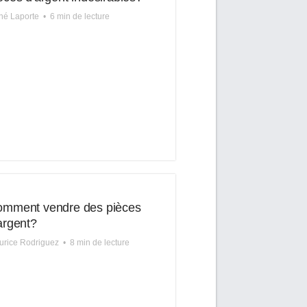
né Laporte
•
6 min de lecture
mment vendre des pièces
argent?
rice Rodriguez
•
8 min de lecture