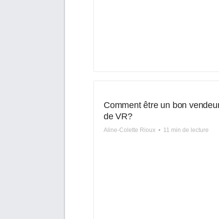
Comment être un bon vendeu
de VR?
Aline-Colette Rioux
•
11 min de lecture