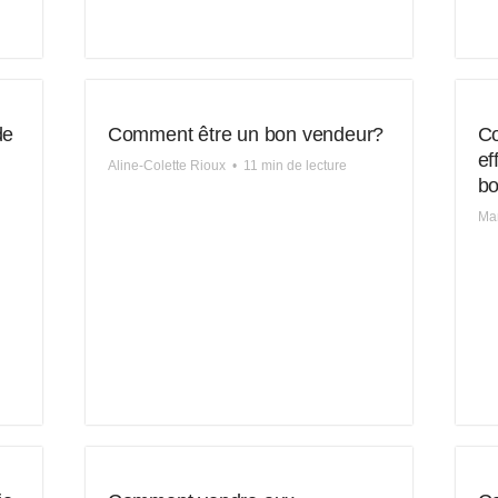
de
Comment être un bon vendeur?
Co
ef
Aline-Colette Rioux
•
11 min de lecture
bo
Ma