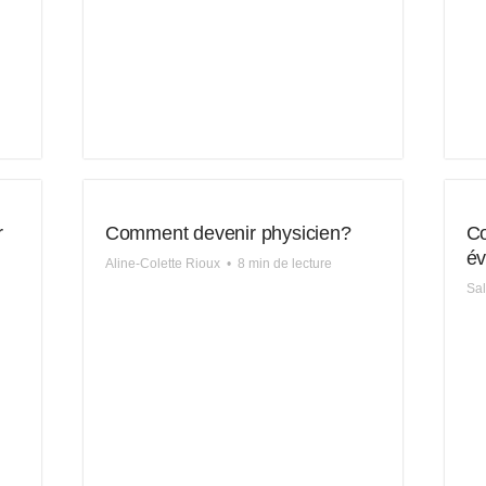
r
Comment devenir physicien?
Co
év
Aline-Colette Rioux
•
8 min de lecture
Sa