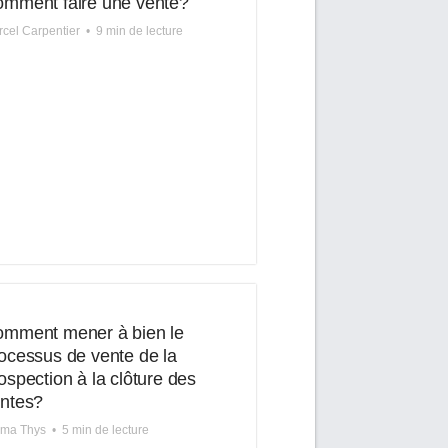
mment faire une vente?
cel Carpentier
•
9 min de lecture
mment mener à bien le
ocessus de vente de la
ospection à la clôture des
ntes?
lma Thys
•
5 min de lecture