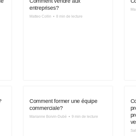
ie
Comment vendre aux
Co
entreprises?
Mar
Matteo Collin
•
8 min de lecture
?
Comment former une équipe
Co
commerciale?
pr
pr
Marianne Boivin-Dubé
•
9 min de lecture
ve
Sa