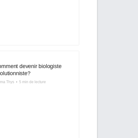
mment devenir biologiste
olutionniste?
lma Thys
•
5 min de lecture