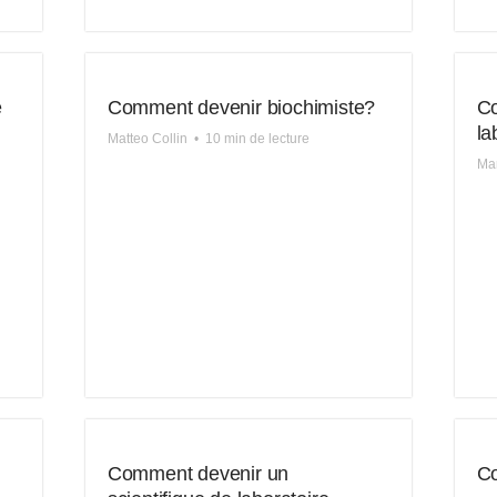
e
Comment devenir biochimiste?
Co
la
Matteo Collin
•
10 min de lecture
Mar
Comment devenir un
Co