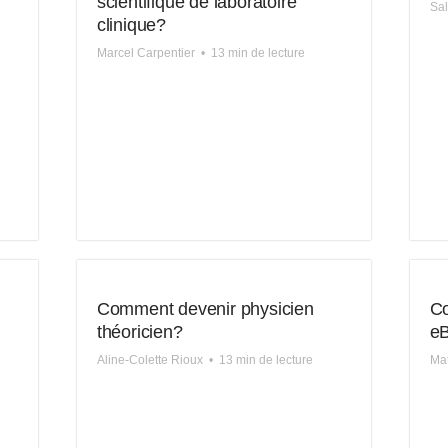
scientifique de laboratoire
Sa
clinique?
Marcel Carpentier
•
13 min de lecture
Comment devenir physicien
Co
théoricien?
eB
Aline-Colette Rioux
•
13 min de lecture
Mat