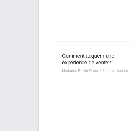
Comment acquérir une
expérience de vente?
Marianne Boivin-Dubé
•
6 min de lecture