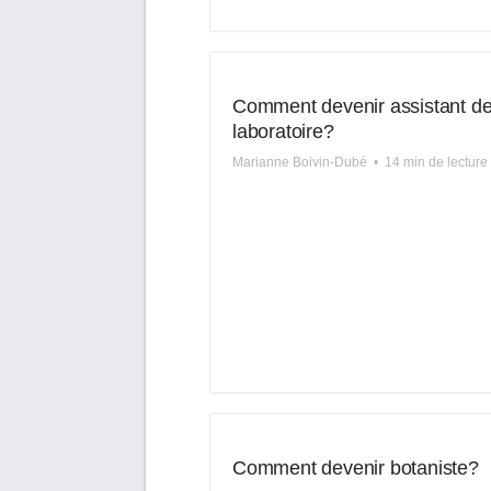
Comment devenir assistant d
laboratoire?
Marianne Boivin-Dubé
•
14 min de lecture
Comment devenir botaniste?