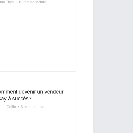
lma Thys
•
10 min de lecture
mment devenir un vendeur
ay à succès?
teo Collin
•
6 min de lecture