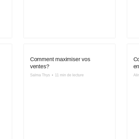
Comment maximiser vos
Co
ventes?
en
Salma Thys
•
11 min de lecture
Ali