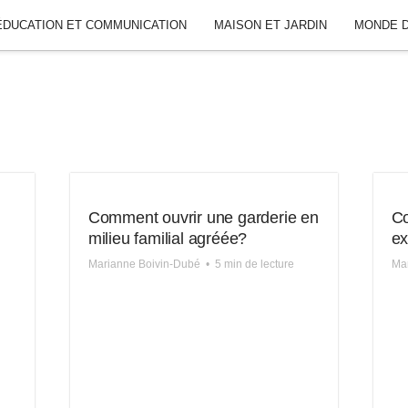
ÉDUCATION ET COMMUNICATION
MAISON ET JARDIN
MONDE D
Comment ouvrir une garderie en
Co
milieu familial agréée?
ex
Marianne Boivin-Dubé
•
5 min de lecture
Mar