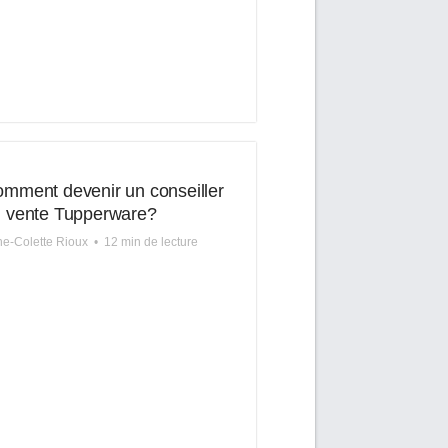
mment devenir un conseiller
 vente Tupperware?
ne-Colette Rioux
•
12 min de lecture