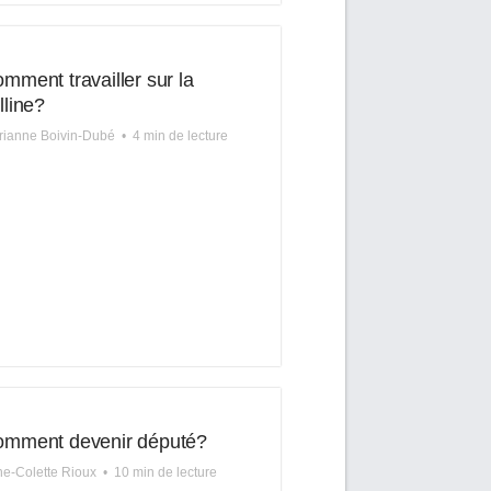
mment travailler sur la
lline?
rianne Boivin-Dubé
•
4 min de lecture
mment devenir député?
ne-Colette Rioux
•
10 min de lecture