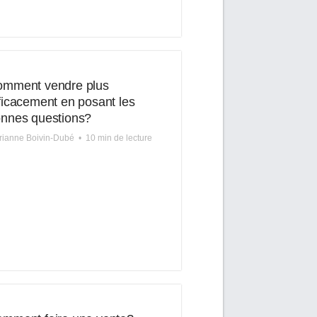
mment vendre plus
ficacement en posant les
nnes questions?
rianne Boivin-Dubé
•
10 min de lecture