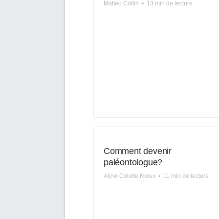
Matteo Collin
•
13 min de lecture
Comment devenir
paléontologue?
Aline-Colette Rioux
•
11 min de lecture