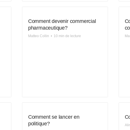
Comment devenir commercial
Co
pharmaceutique?
co
Matteo Collin
•
10 min de lecture
Ma
Comment se lancer en
Co
politique?
Ali