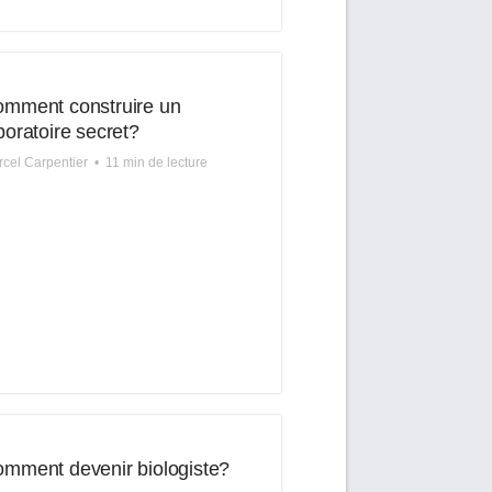
mment construire un
boratoire secret?
cel Carpentier
•
11 min de lecture
mment devenir biologiste?