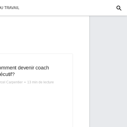
U TRAVAIL
mment devenir coach
écutif?
cel Carpentier
•
13 min de lecture