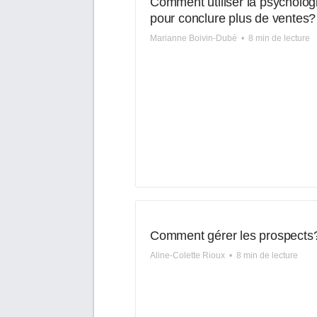
Comment utiliser la psycholog
pour conclure plus de ventes?
Marianne Boivin-Dubé
•
8 min de lecture
Comment gérer les prospects
Aline-Colette Rioux
•
8 min de lecture