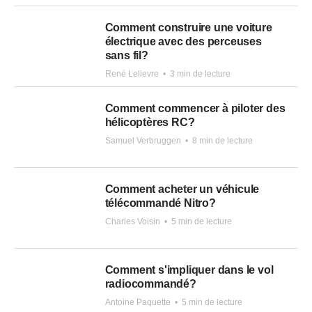
Comment construire une voiture
électrique avec des perceuses
sans fil?
René Lelievre
•
3 min de lecture
Comment commencer à piloter des
hélicoptères RC?
Samuel Verbruggen
•
8 min de lecture
Comment acheter un véhicule
télécommandé Nitro?
Charles Voisin
•
5 min de lecture
Comment s'impliquer dans le vol
radiocommandé?
Antoine Paquette
•
5 min de lecture