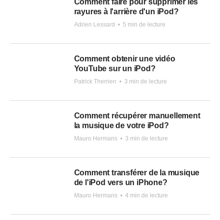
Comment faire pour supprimer les
rayures à l'arrière d'un iPod?
Adrien Lessard
•
5 min de lecture
Comment obtenir une vidéo
YouTube sur un iPod?
Patrick Therrien
•
3 min de lecture
Comment récupérer manuellement
la musique de votre iPod?
Mauro Hermans
•
3 min de lecture
Comment transférer de la musique
de l'iPod vers un iPhone?
Mauro Hermans
•
4 min de lecture