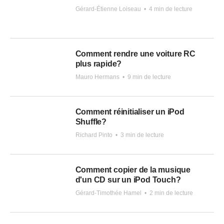
Gérard-Étienne Loiseau
•
4 min de lecture
Comment rendre une voiture RC
plus rapide?
Mauro Hermans
•
9 min de lecture
Comment réinitialiser un iPod
Shuffle?
Richard Pinto
•
3 min de lecture
Comment copier de la musique
d'un CD sur un iPod Touch?
Gérard-Timothée Hamel
•
2 min de lecture