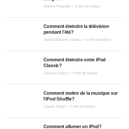
Antoine Paquette
•
2 min de lecture
Comment éteindre la télévision
pendant l'été?
Gérard-Étienne Loiseau
•
4 min de lecture
Comment éteindre votre iPod
Classic?
Zacharie Leduc
•
6 min de lecture
Comment mettre de la musique sur
l'iPod Shuffle?
Claude Texier
•
7 min de lecture
Comment allumer un iPod?