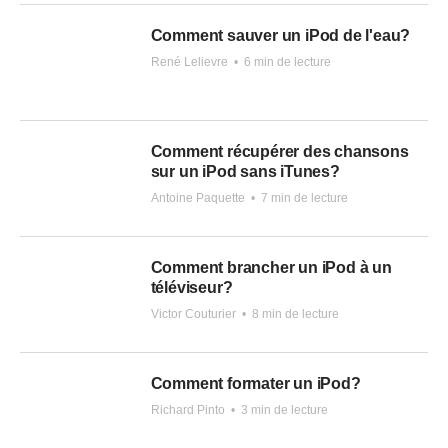
Comment sauver un iPod de l'eau?
René Lelievre
•
6 min de lecture
Comment récupérer des chansons
sur un iPod sans iTunes?
Antoine Paquette
•
7 min de lecture
Comment brancher un iPod à un
téléviseur?
Victor Couturier
•
8 min de lecture
Comment formater un iPod?
Richard Pinto
•
3 min de lecture