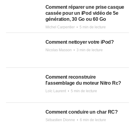
Comment réparer une prise casque
cassée pour un iPod vidéo de 5e
génération, 30 Go ou 60 Go
Michel Carpentier
•
5 min de lecture
Comment nettoyer votre iPod?
Nicolas Masson
•
3 min de lecture
Comment reconstruire
l'assemblage du moteur Nitro Rc?
Loïc Laurent
•
5 min de lecture
Comment conduire un char RC?
Sébastien Dionne
•
6 min de lecture