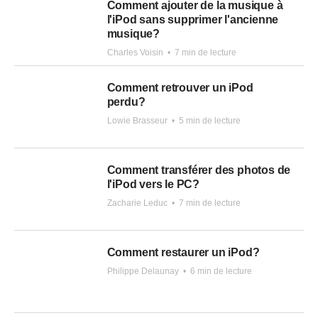
Comment ajouter de la musique à
l'iPod sans supprimer l'ancienne
musique?
Charles Voisin
•
7 min de lecture
Comment retrouver un iPod
perdu?
Lowie Brasseur
•
5 min de lecture
Comment transférer des photos de
l'iPod vers le PC?
Zacharie Leduc
•
7 min de lecture
Comment restaurer un iPod?
Philippe Delaunay
•
6 min de lecture