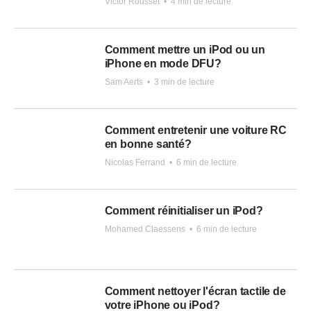
Victor Rousset
•
4 min de lecture
Comment mettre un iPod ou un
iPhone en mode DFU?
Sam Aerts
•
3 min de lecture
Comment entretenir une voiture RC
en bonne santé?
Nicolas Ferrand
•
6 min de lecture
Comment réinitialiser un iPod?
Mohamed Claessens
•
6 min de lecture
Comment nettoyer l'écran tactile de
votre iPhone ou iPod?