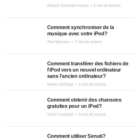
Gérard-Timothée Hamel
•
6 min de lecture
Comment synchroniser de la
musique avec votre iPod?
Tom Michaux
•
7 min de lecture
Comment transférer des fichiers de
l'iPod vers un nouvel ordinateur
sans l'ancien ordinateur?
Maxim Delhaye
•
2 min de lecture
Comment obtenir des chansons
gratuites pour un iPod?
Victor Couturier
•
6 min de lecture
Comment utiliser Senuti?