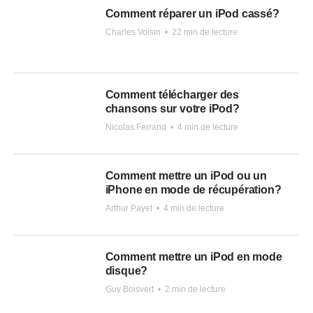
Comment réparer un iPod cassé?
Charles Voisin
•
22 min de lecture
Comment télécharger des
chansons sur votre iPod?
Nicolas Ferrand
•
4 min de lecture
Comment mettre un iPod ou un
iPhone en mode de récupération?
Arthur Payet
•
4 min de lecture
Comment mettre un iPod en mode
disque?
Guy Boisvert
•
2 min de lecture