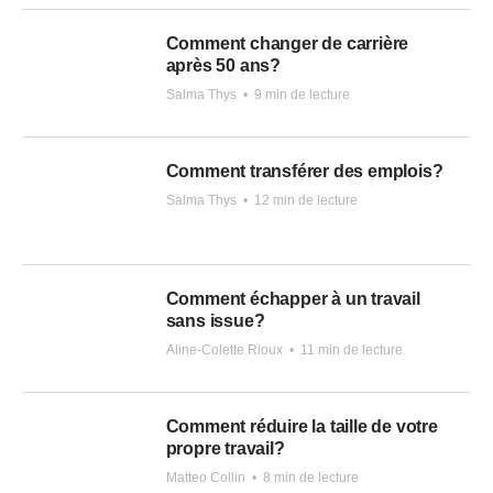
Comment changer de carrière
après 50 ans?
Salma Thys
•
9 min de lecture
Comment transférer des emplois?
Salma Thys
•
12 min de lecture
Comment échapper à un travail
sans issue?
Aline-Colette Rioux
•
11 min de lecture
Comment réduire la taille de votre
propre travail?
Matteo Collin
•
8 min de lecture