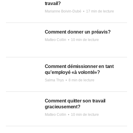
travail?
Marianne Boivin-Dubé
•
17 min de lecture
Comment donner un préavis?
Matteo Collin
•
10 min de lecture
Comment démissionner en tant
qu'employé «à volonté»?
Salma Thys
•
8 min de lecture
Comment quitter son travail
gracieusement?
Matteo Collin
•
10 min de lecture