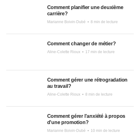
Comment planifier une deuxième
carrière?
Marianne Boivin-Dubé
•
8 min de lecture
Comment changer de métier?
Aline-Colette Rioux
•
17 min de lecture
Comment gérer une rétrogradation
au travail?
Aline-Colette Rioux
•
8 min de lecture
Comment gérer l'anxiété à propos
d'une promotion?
Marianne Boivin-Dubé
•
10 min de lecture