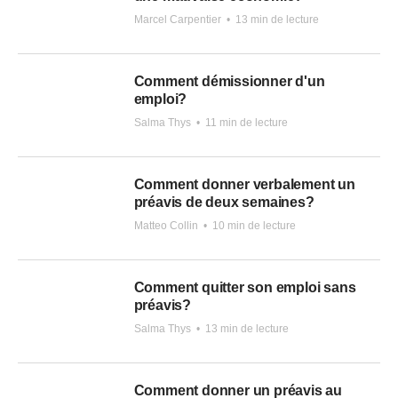
Marcel Carpentier
•
13 min de lecture
Comment démissionner d'un
emploi?
Salma Thys
•
11 min de lecture
Comment donner verbalement un
préavis de deux semaines?
Matteo Collin
•
10 min de lecture
Comment quitter son emploi sans
préavis?
Salma Thys
•
13 min de lecture
Comment donner un préavis au