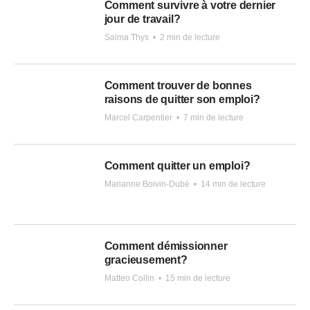
Comment survivre à votre dernier
jour de travail?
Salma Thys
•
2 min de lecture
Comment trouver de bonnes
raisons de quitter son emploi?
Marcel Carpentier
•
7 min de lecture
Comment quitter un emploi?
Marianne Boivin-Dubé
•
14 min de lecture
Comment démissionner
gracieusement?
Matteo Collin
•
15 min de lecture