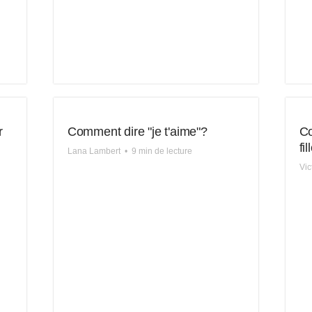
r
Comment dire "je t'aime"?
Co
fi
Lana Lambert
•
9 min de lecture
Vic