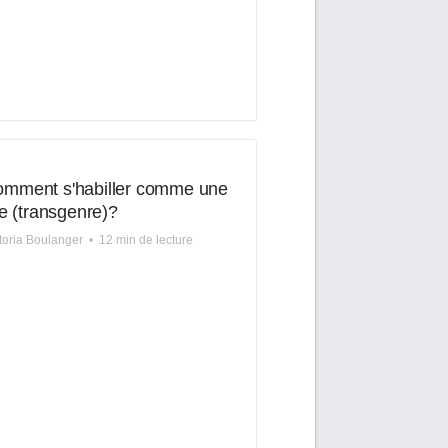
mment s'habiller comme une
lle (transgenre)?
toria Boulanger
•
12 min de lecture