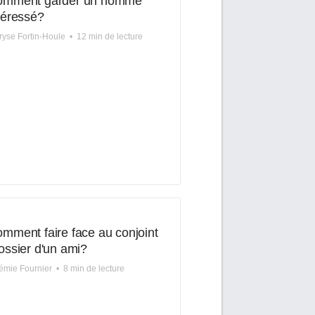
omment garder un homme
téressé?
yse Fortin-Houle
•
12 min de lecture
mment faire face au conjoint
ossier d'un ami?
mie Fournier
•
8 min de lecture