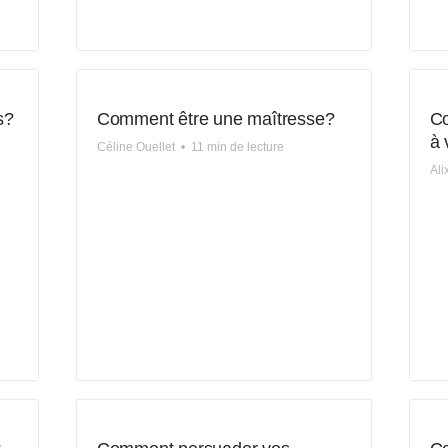
s?
Comment être une maîtresse?
Co
à 
Céline Ouellet
•
11 min de lecture
Al