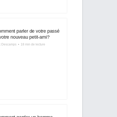
mment parler de votre passé
votre nouveau petit-ami?
ix Descamps
•
18 min de lecture