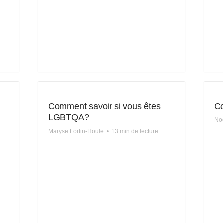
Comment savoir si vous êtes
Co
LGBTQA?
Noé
Maryse Fortin-Houle
•
13 min de lecture