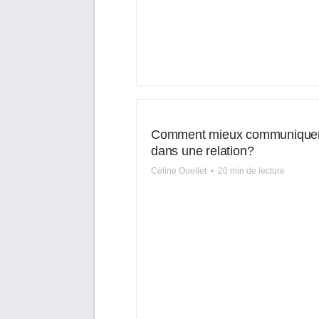
Comment mieux communique
dans une relation?
Céline Ouellet
•
20 min de lecture