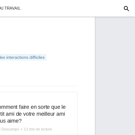
U TRAVAIL
les interactions difficiles
mment faire en sorte que le
tit ami de votre meilleur ami
us aime?
ix Descamps
•
13 min de lecture