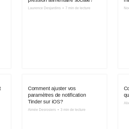
pression alimentaire sociale?
ma
Laurence Desjardins
•
7 min de lecture
Noé
t
Comment ajuster vos
Co
paramètres de notification
qu
Tinder sur iOS?
Al
Aimée Desrosiers
•
3 min de lecture