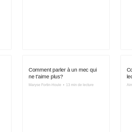
Comment parler à un mec qui
Co
ne t'aime plus?
le
Maryse Fortin-Houle
•
13 min de lecture
Aim