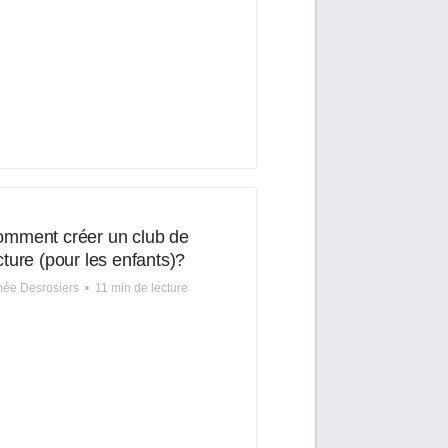
mment créer un club de
cture (pour les enfants)?
ée Desrosiers
•
11 min de lecture