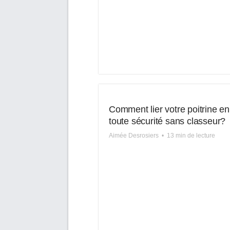
Comment lier votre poitrine en
toute sécurité sans classeur?
Aimée Desrosiers
•
13 min de lecture