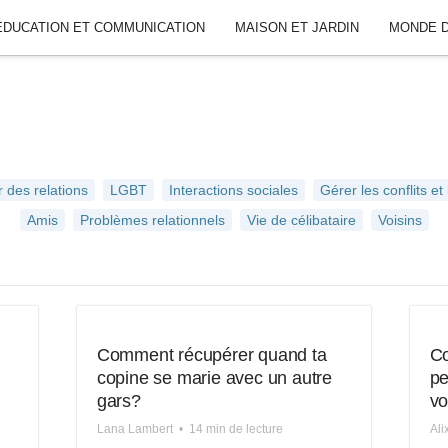
ÉDUCATION ET COMMUNICATION
MAISON ET JARDIN
MONDE D
r des relations
LGBT
Interactions sociales
Gérer les conflits et 
Amis
Problèmes relationnels
Vie de célibataire
Voisins
Comment récupérer quand ta
Co
copine se marie avec un autre
pe
gars?
vo
Lana Lambert
•
14 min de lecture
Al