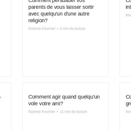
?
Comment persuader vos
C
parents de vous laisser sortir
in
avec quelqu'un d'une autre
Mar
religion?
Noémie Fournier
•
4 min de lecture
s
Comment agir quand quelqu'un
Co
vole votre ami?
gr
Noémie Fournier
•
11 min de lecture
Noé