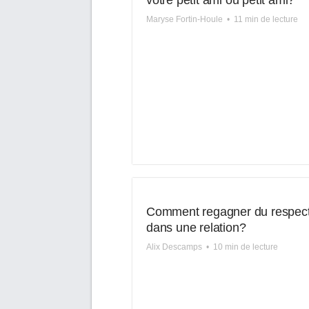
votre petit ami ou petit ami?
Maryse Fortin-Houle
•
11 min de lecture
Comment regagner du respec
dans une relation?
Alix Descamps
•
10 min de lecture