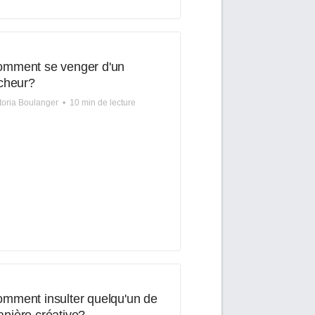
mment se venger d'un
icheur?
toria Boulanger
•
10 min de lecture
mment insulter quelqu'un de