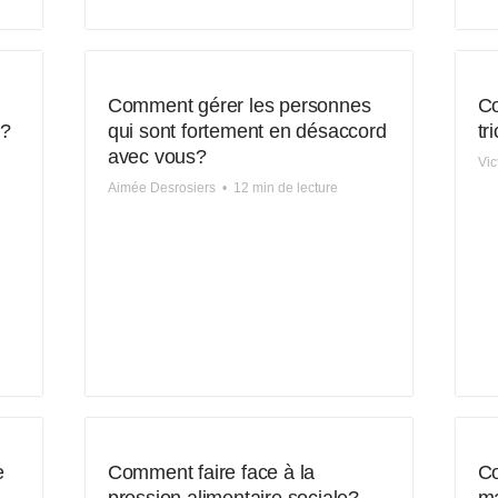
Comment gérer les personnes
Co
t?
qui sont fortement en désaccord
tr
avec vous?
Vic
Aimée Desrosiers
•
12 min de lecture
e
Comment faire face à la
Co