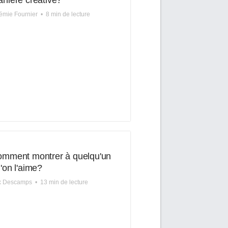
nière créative?
mie Fournier
•
8 min de lecture
mment montrer à quelqu'un
'on l'aime?
ix Descamps
•
13 min de lecture