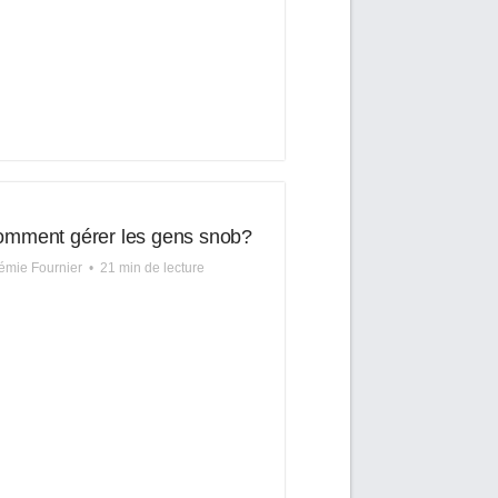
mment gérer les gens snob?
mie Fournier
•
21 min de lecture