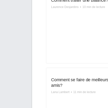
Comment traiter une balance
Laurence Desjardins
•
10 min de lecture
Comment se faire de meilleur
amis?
Lana Lambert
•
11 min de lecture