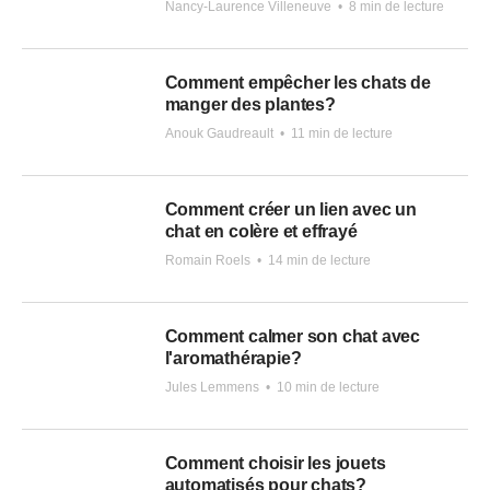
Nancy-Laurence Villeneuve
•
8 min de lecture
Comment empêcher les chats de
manger des plantes?
Anouk Gaudreault
•
11 min de lecture
Comment créer un lien avec un
chat en colère et effrayé
Romain Roels
•
14 min de lecture
Comment calmer son chat avec
l'aromathérapie?
Jules Lemmens
•
10 min de lecture
Comment choisir les jouets
automatisés pour chats?