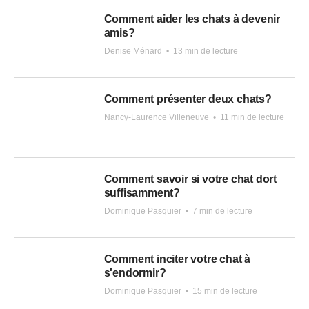
Comment aider les chats à devenir
amis?
Denise Ménard
•
13 min de lecture
Comment présenter deux chats?
Nancy-Laurence Villeneuve
•
11 min de lecture
Comment savoir si votre chat dort
suffisamment?
Dominique Pasquier
•
7 min de lecture
Comment inciter votre chat à
s'endormir?
Dominique Pasquier
•
15 min de lecture