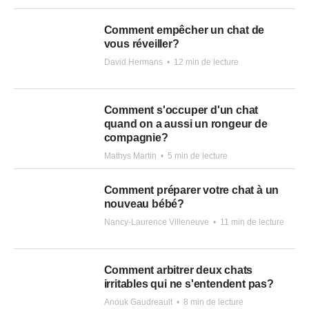
Comment empêcher un chat de
vous réveiller?
David Hermans
•
12 min de lecture
Comment s'occuper d'un chat
quand on a aussi un rongeur de
compagnie?
Mathys Martin
•
5 min de lecture
Comment préparer votre chat à un
nouveau bébé?
Nancy-Laurence Villeneuve
•
11 min de lecture
Comment arbitrer deux chats
irritables qui ne s'entendent pas?
Anouk Gaudreault
•
8 min de lecture