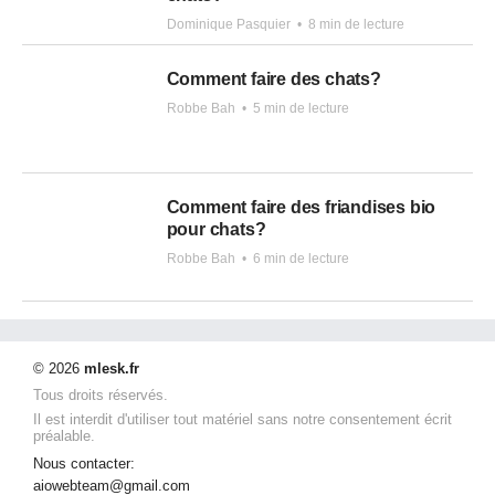
Dominique Pasquier
•
8 min de lecture
Comment faire des chats?
Robbe Bah
•
5 min de lecture
Comment faire des friandises bio
pour chats?
Robbe Bah
•
6 min de lecture
© 2026
mlesk.fr
Tous droits réservés.
Il est interdit d'utiliser tout matériel sans notre consentement écrit
préalable.
Nous contacter:
aiowebteam@gmail.com