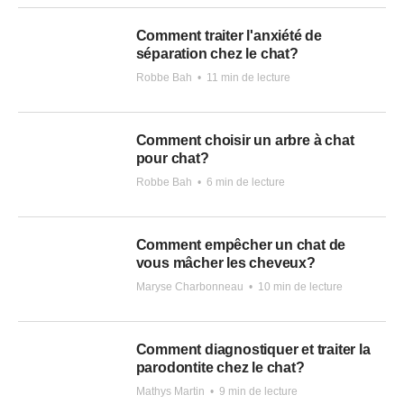
Comment traiter l'anxiété de
séparation chez le chat?
Robbe Bah
•
11 min de lecture
Comment choisir un arbre à chat
pour chat?
Robbe Bah
•
6 min de lecture
Comment empêcher un chat de
vous mâcher les cheveux?
Maryse Charbonneau
•
10 min de lecture
Comment diagnostiquer et traiter la
parodontite chez le chat?
Mathys Martin
•
9 min de lecture