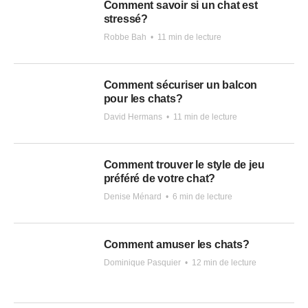
Comment savoir si un chat est
stressé?
Robbe Bah
•
11 min de lecture
Comment sécuriser un balcon
pour les chats?
David Hermans
•
11 min de lecture
Comment trouver le style de jeu
préféré de votre chat?
Denise Ménard
•
6 min de lecture
Comment amuser les chats?
Dominique Pasquier
•
12 min de lecture