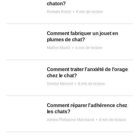
chaton?
Romain Roels
•
8 min de lecture
Comment fabriquer un jouet en
plumes de chat?
Mathys Martin
•
4 min de lecture
Comment traiter l'anxiété de l'orage
chez le chat?
Denise Ménard
•
8 min de lecture
Comment réparer l'adhérence chez
les chats?
Aimée-Philippine Marchand
•
8 min de lecture