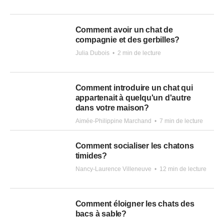
Comment avoir un chat de
compagnie et des gerbilles?
Julia Dubois
•
2 min de lecture
Comment introduire un chat qui
appartenait à quelqu'un d'autre
dans votre maison?
Aimée-Philippine Marchand
•
7 min de lecture
Comment socialiser les chatons
timides?
Nancy-Laurence Villeneuve
•
12 min de lecture
Comment éloigner les chats des
bacs à sable?