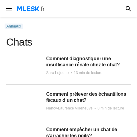
Animaux
Chats
Comment diagnostiquer une
insuffisance rénale chez le chat?
Sara Lejeune
•
13 min de lecture
Comment prélever des échantillons
fécaux d'un chat?
Nancy-Laurence Villeneuve
•
8 min de lecture
Comment empêcher un chat de
s'arracher les poils?