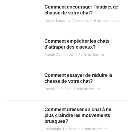
Comment encourager l'instinct de
chasse de votre chat?
Nancy-Laurence Villeneuve
•
6 min de lecture
Comment empêcher les chats
d'attraper des oiseaux?
Anouk Gaudreault
•
9 min de lecture
Comment essayer de réduire la
chasse de votre chat?
David Hermans
•
8 min de lecture
Comment dresser un chat à ne
plus craindre les mouvements
brusques?
Dominique Pasquier
•
9 min de lecture