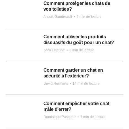
Comment protéger les chats de
vos toilettes?
Anouk Gaudreault
•
5 min de lecture
Comment utiliser les produits
dissuasifs du goût pour un chat?
Sara Lejeune
•
3 min de lecture
Comment garder un chat en
sécurité à l'extérieur?
David Hermans
•
14 min de lecture
Comment empêcher votre chat
mâle d'errer?
Dominique Pasquier
•
7 min de lecture