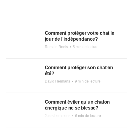
Comment protéger votre chat le
jour de l'indépendance?
Romain Roels
•
5 min de lecture
Comment protéger son chat en
été?
David Hermans
•
9 min de lecture
Comment éviter qu'un chaton
énergique ne se blesse?
Jules Lemmens
•
6 min de lecture