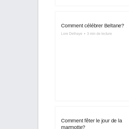
Comment célébrer Beltane?
Lore Delhaye
•
3 min de lecture
Comment fêter le jour de la
marmotte?