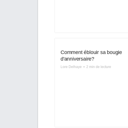
Comment éblouir sa bougie
d'anniversaire?
Lore Delhaye
•
2 min de lecture