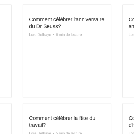
Comment célébrer l'anniversaire
Co
du Dr Seuss?
an
Lore Delhaye
•
6 min de lecture
Lo
Comment célébrer la fête du
Co
travail?
d'
Lore Delhaye
•
5 min de lecture
Lo