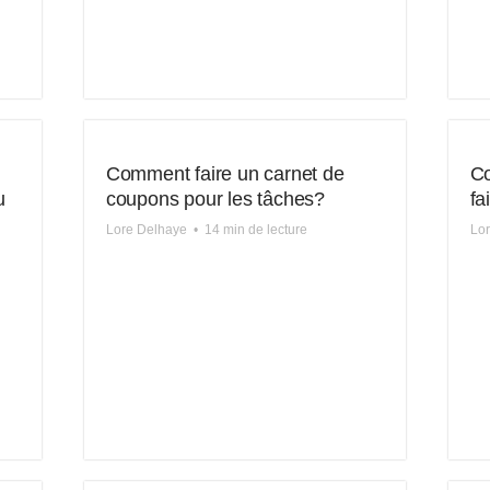
Comment faire un carnet de
Co
u
coupons pour les tâches?
fa
Lore Delhaye
•
14 min de lecture
Lo