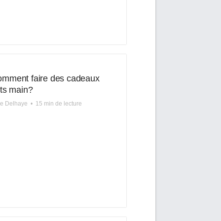
mment faire des cadeaux
its main?
re Delhaye
•
15 min de lecture