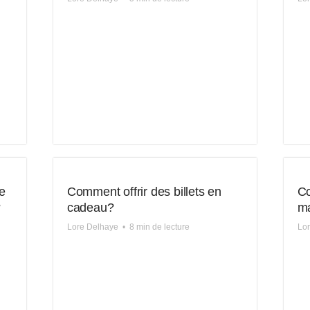
e
Comment offrir des billets en
Co
?
cadeau?
ma
Lore Delhaye
•
8 min de lecture
Lo