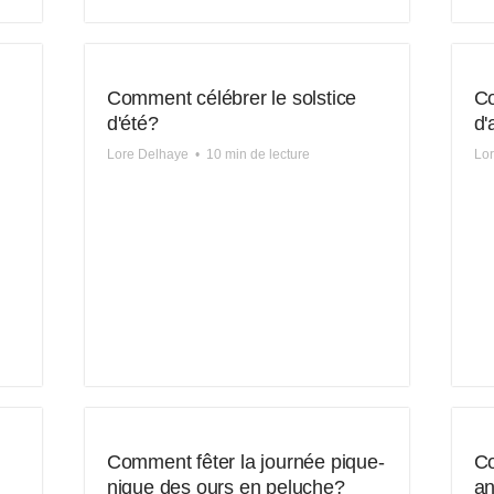
Comment célébrer le solstice
Co
d'été?
d'
Lore Delhaye
•
10 min de lecture
Lo
Comment fêter la journée pique-
Co
nique des ours en peluche?
an