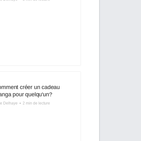
mment créer un cadeau
nga pour quelqu'un?
re Delhaye
•
2 min de lecture