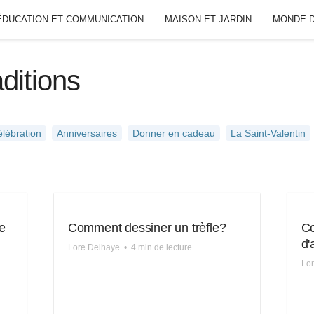
ÉDUCATION ET COMMUNICATION
MAISON ET JARDIN
MONDE D
ditions
lébration
Anniversaires
Donner en cadeau
La Saint-Valentin
e
Comment dessiner un trèfle?
Co
d'
Lore Delhaye
•
4 min de lecture
Lo