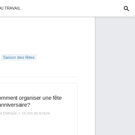
U TRAVAIL
Saison des fêtes
mment organiser une fête
anniversaire?
re Delhaye
•
16 min de lecture