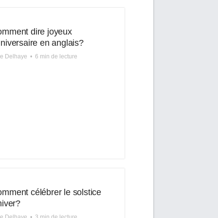
mment dire joyeux
niversaire en anglais?
re Delhaye
•
6 min de lecture
mment célébrer le solstice
hiver?
re Delhaye
•
3 min de lecture