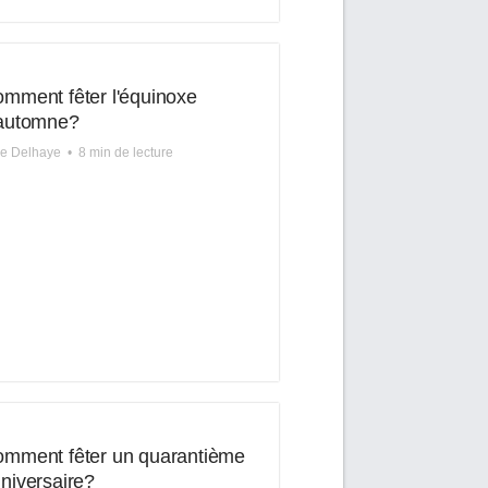
mment fêter l'équinoxe
automne?
re Delhaye
•
8 min de lecture
mment fêter un quarantième
niversaire?