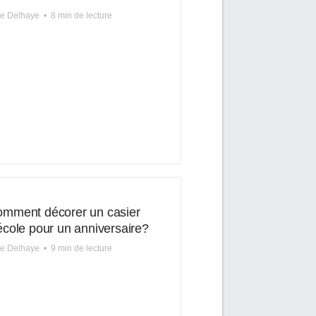
re Delhaye
•
8 min de lecture
mment décorer un casier
école pour un anniversaire?
re Delhaye
•
9 min de lecture