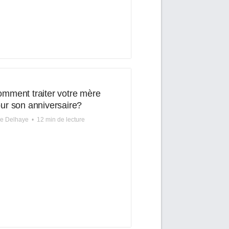
mment traiter votre mère
ur son anniversaire?
re Delhaye
•
12 min de lecture