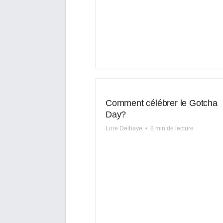
Comment célébrer le Gotcha
Day?
Lore Delhaye
•
8 min de lecture