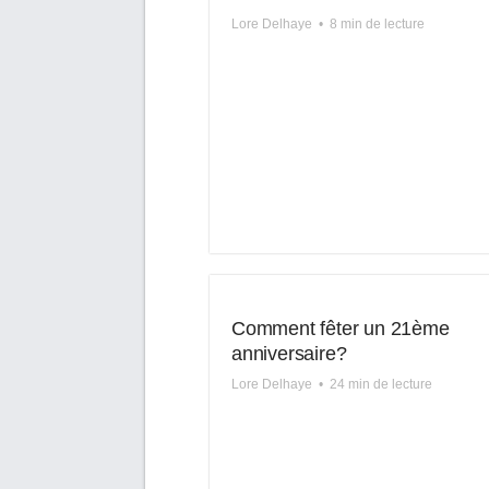
Lore Delhaye
•
8 min de lecture
Comment fêter un 21ème
anniversaire?
Lore Delhaye
•
24 min de lecture