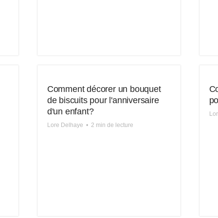
Comment décorer un bouquet
Co
de biscuits pour l'anniversaire
po
d'un enfant?
Lo
Lore Delhaye
•
2 min de lecture