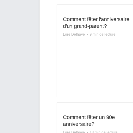
Comment fêter l'anniversaire
d'un grand-parent?
Lore Delhaye
•
9 min de lecture
Comment fêter un 90e
anniversaire?
Lore Delhaye
•
13 min de lecture