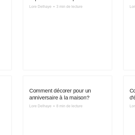
Lore Delhaye
•
3 min de lecture
Lo
Comment décorer pour un
Co
anniversaire à la maison?
d'
Lore Delhaye
•
8 min de lecture
Lo