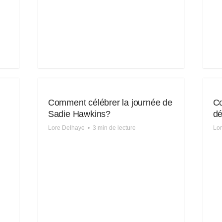
Comment célébrer la journée de
Co
Sadie Hawkins?
d
Lore Delhaye
•
3 min de lecture
Lo