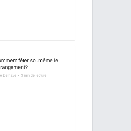
mment fêter soi-même le
érangement?
re Delhaye
•
3 min de lecture