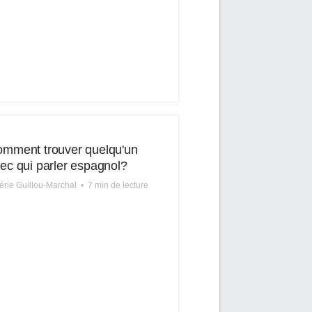
mment trouver quelqu'un
ec qui parler espagnol?
érie Guillou-Marchal
•
7 min de lecture