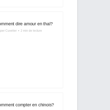
mment dire amour en thaï?
per Cuvelier
•
2 min de lecture
mment compter en chinois?