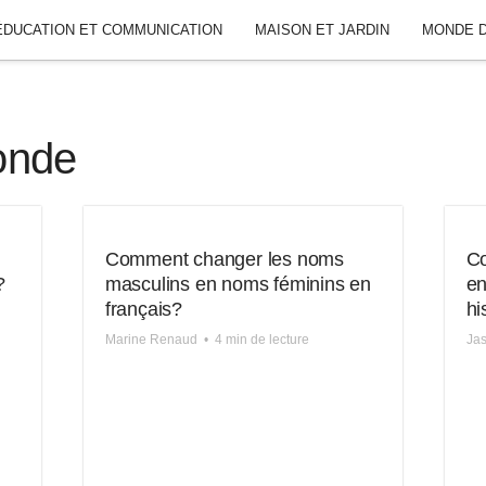
ÉDUCATION ET COMMUNICATION
MAISON ET JARDIN
MONDE D
onde
Comment changer les noms
Co
?
masculins en noms féminins en
en
français?
h
Marine Renaud
•
4 min de lecture
Jas