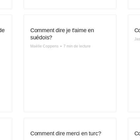
de
Comment dire je t'aime en
Co
suédois?
Jas
Maëlle Coppens
•
7 min de lecture
Comment dire merci en turc?
Co