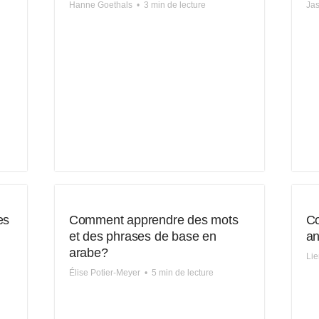
Hanne Goethals
•
3 min de lecture
Jas
es
Comment apprendre des mots
Co
et des phrases de base en
an
arabe?
Lie
Élise Potier-Meyer
•
5 min de lecture