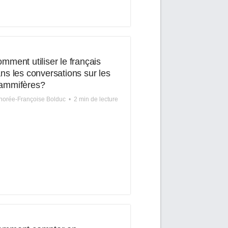
mment utiliser le français
ns les conversations sur les
ammifères?
orée-Françoise Bolduc
•
2 min de lecture