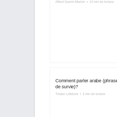
Alfred Guerin-Marion
•
14 min de lecture
Comment parler arabe (phras
de survie)?
Tristan Lefebvre
•
3 min de lecture