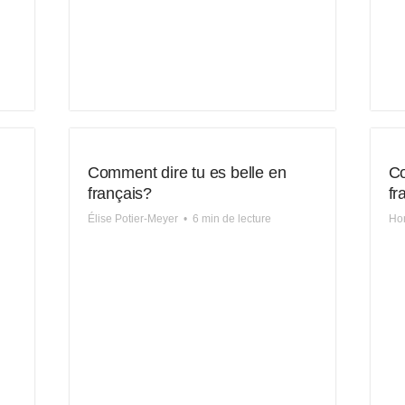
Comment dire tu es belle en
Co
français?
fr
Élise Potier-Meyer
•
6 min de lecture
Hon