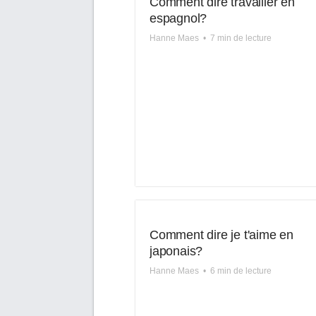
Comment dire travailler en
espagnol?
Hanne Maes
•
7 min de lecture
Comment dire je t'aime en
japonais?
Hanne Maes
•
6 min de lecture