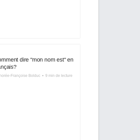
mment dire "mon nom est" en
ançais?
orée-Françoise Bolduc
•
9 min de lecture