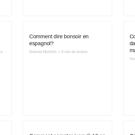
Comment dire bonsoir en
Co
espagnol?
da
m
re
Noémie Michiels
•
6 min de lecture
Hon