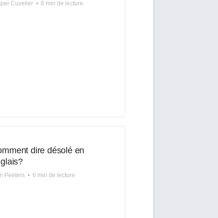
per Cuvelier
•
6 min de lecture
mment dire désolé en
glais?
n Peeters
•
6 min de lecture