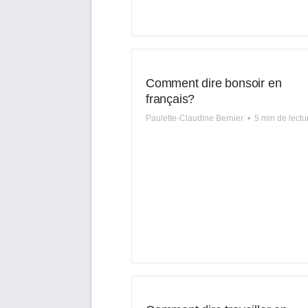
Comment dire bonsoir en
français?
Paulette-Claudine Bernier
•
5 min de lectu