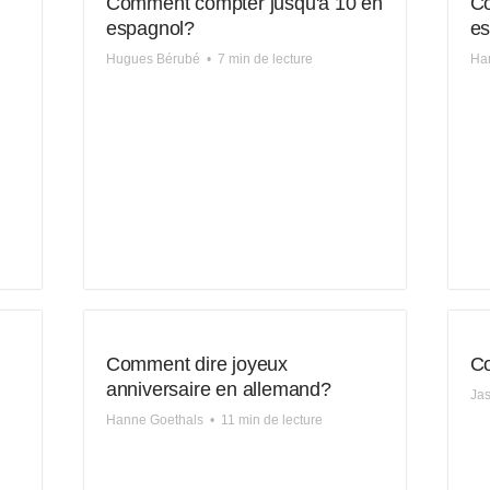
Comment compter jusqu'à 10 en
C
espagnol?
es
Hugues Bérubé
•
7 min de lecture
Ha
Comment dire joyeux
Co
anniversaire en allemand?
Jas
Hanne Goethals
•
11 min de lecture