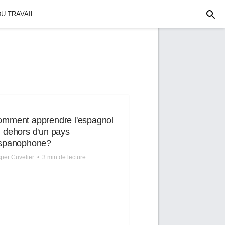
U TRAVAIL
mment apprendre l'espagnol
 dehors d'un pays
ispanophone?
per Cuvelier
•
3 min de lecture