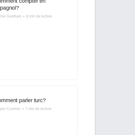
omment compter en
pagnol?
nne Goethals
•
8 min de lecture
mment parler turc?
per Cuvelier
•
7 min de lecture