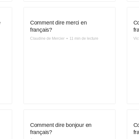
e
Comment dire merci en
Co
français?
fr
Claudine de Mercier
•
11 min de lecture
Vic
Comment dire bonjour en
Co
français?
fr