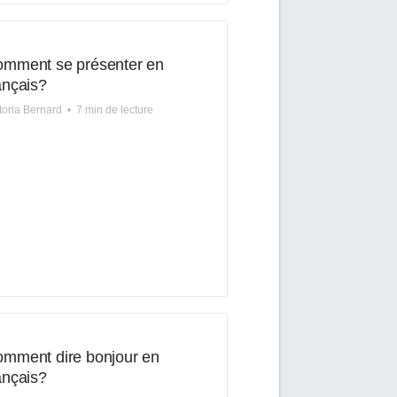
mment se présenter en
ançais?
toria Bernard
•
7 min de lecture
mment dire bonjour en
ançais?