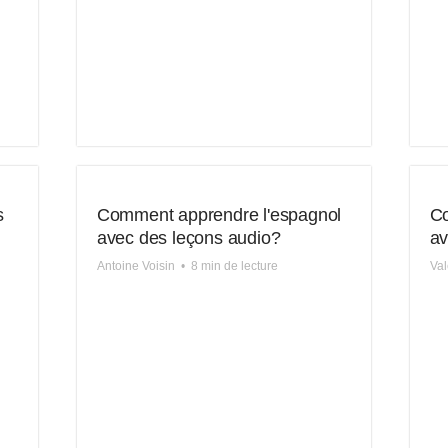
s
Comment apprendre l'espagnol
Co
avec des leçons audio?
av
Antoine Voisin
•
8 min de lecture
Val