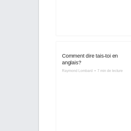
Comment dire tais-toi en
anglais?
Raymond Lombard
•
7 min de lecture