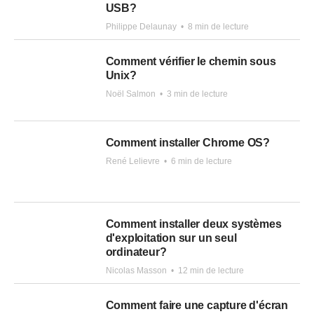
USB?
Philippe Delaunay
•
8 min de lecture
Comment vérifier le chemin sous
Unix?
Noël Salmon
•
3 min de lecture
Comment installer Chrome OS?
René Lelievre
•
6 min de lecture
Comment installer deux systèmes
d'exploitation sur un seul
ordinateur?
Nicolas Masson
•
12 min de lecture
Comment faire une capture d'écran