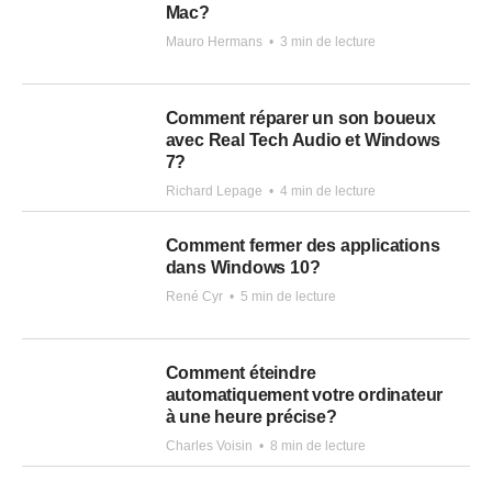
Mac?
Mauro Hermans
•
3 min de lecture
Comment réparer un son boueux
avec Real Tech Audio et Windows
7?
Richard Lepage
•
4 min de lecture
Comment fermer des applications
dans Windows 10?
René Cyr
•
5 min de lecture
Comment éteindre
automatiquement votre ordinateur
à une heure précise?
Charles Voisin
•
8 min de lecture