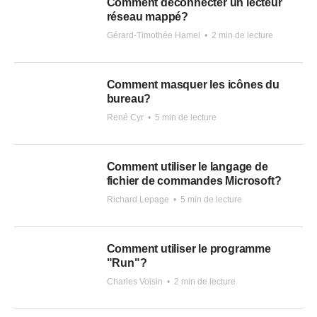
Comment déconnecter un lecteur
réseau mappé?
Gérard-Timothée Hamel
•
2 min de lecture
Comment masquer les icônes du
bureau?
René Cyr
•
5 min de lecture
Comment utiliser le langage de
fichier de commandes Microsoft?
Richard Lepage
•
5 min de lecture
Comment utiliser le programme
"Run"?
Charles Voisin
•
2 min de lecture