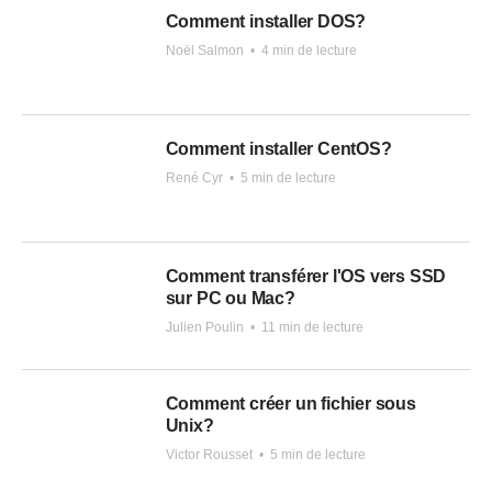
Comment installer DOS?
Noël Salmon
•
4 min de lecture
Comment installer CentOS?
René Cyr
•
5 min de lecture
Comment transférer l'OS vers SSD
sur PC ou Mac?
Julien Poulin
•
11 min de lecture
Comment créer un fichier sous
Unix?
Victor Rousset
•
5 min de lecture