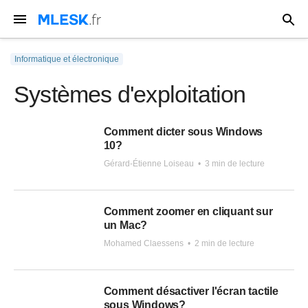
Informatique et électronique
Systèmes d'exploitation
Comment dicter sous Windows
10?
Gérard-Étienne Loiseau
•
3 min de lecture
Comment zoomer en cliquant sur
un Mac?
Mohamed Claessens
•
2 min de lecture
Comment désactiver l'écran tactile
sous Windows?