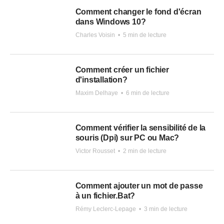
Comment changer le fond d'écran
dans Windows 10?
Charles Voisin
•
5 min de lecture
Comment créer un fichier
d'installation?
Maxim Delhaye
•
6 min de lecture
Comment vérifier la sensibilité de la
souris (Dpi) sur PC ou Mac?
Victor Rousset
•
2 min de lecture
Comment ajouter un mot de passe
à un fichier.Bat?
Rémy Leclerc-Lepage
•
3 min de lecture