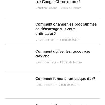
sur Google Chromebook?
Christian Legault
•
2 min de lecture
Comment changer les programmes
de démarrage sur votre
ordinateur?
Mauro Hermans
•
5 min de lecture
Comment utiliser les raccourcis
clavier?
Mauro Hermans
•
12 min de lecture
Comment formater un disque dur?
Lukas Poncelet
•
7 min de lecture