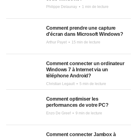
Philippe Delaunay
•
1 min de lecture
Comment prendre une capture
d'écran dans Microsoft Windows?
Arthur Payet
•
15 min de lecture
Comment connecter un ordinateur
Windows 7 à Internet via un
téléphone Android?
Christian Legault
•
5 min de lecture
Comment optimiser les
performances de votre PC?
Enzo De Greef
•
9 min de lecture
Comment connecter Jambox à