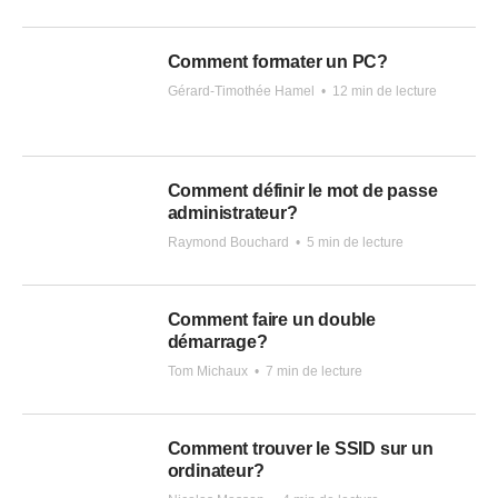
Comment formater un PC?
Gérard-Timothée Hamel
•
12 min de lecture
Comment définir le mot de passe
administrateur?
Raymond Bouchard
•
5 min de lecture
Comment faire un double
démarrage?
Tom Michaux
•
7 min de lecture
Comment trouver le SSID sur un
ordinateur?