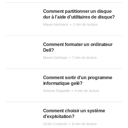
Comment partitionner un disque
dur à l'aide d'utilitaires de disque?
Mauro Hermans
•
2 min de lecture
Comment formater un ordinateur
Dell?
Maxim Delhaye
•
7 min de lecture
Comment sortir d'un programme
informatique gelé?
Antoine Paquette
•
4 min de lecture
Comment choisir un système
d'exploitation?
Victor Couturier
•
8 min de lecture