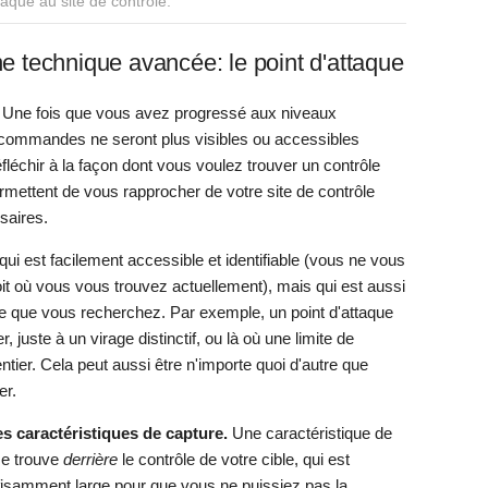
taque au site de contrôle.
ne technique avancée: le point d'attaque
Une fois que vous avez progressé aux niveaux
 commandes ne seront plus visibles ou accessibles
fléchir à la façon dont vous voulez trouver un contrôle
rmettent de vous rapprocher de votre site de contrôle
saires.
 qui est facilement accessible et identifiable (vous ne vous
it où vous vous trouvez actuellement), mais qui est aussi
e que vous recherchez. Par exemple, un point d'attaque
, juste à un virage distinctif, ou là où une limite de
ntier. Cela peut aussi être n'importe quoi d'autre que
er.
les caractéristiques de capture.
Une caractéristique de
se trouve
derrière
le contrôle de votre cible, qui est
ffisamment large pour que vous ne puissiez pas la