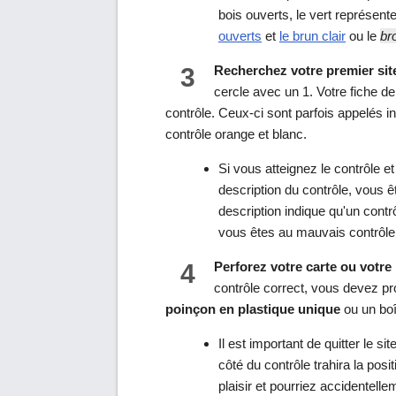
bois ouverts, le vert représent
ouverts
et
le brun clair
ou le
br
3
Recherchez votre premier site
cercle avec un 1. Votre fiche d
contrôle. Ceux-ci sont parfois appelés i
contrôle orange et blanc.
Si vous atteignez le contrôle e
description du contrôle, vous 
description indique qu'un cont
vous êtes au mauvais contrôle
4
Perforez votre carte ou votre
contrôle correct, vous devez pr
poinçon en plastique unique
ou un boî
Il est important de quitter le si
côté du contrôle trahira la pos
plaisir et pourriez accidentell