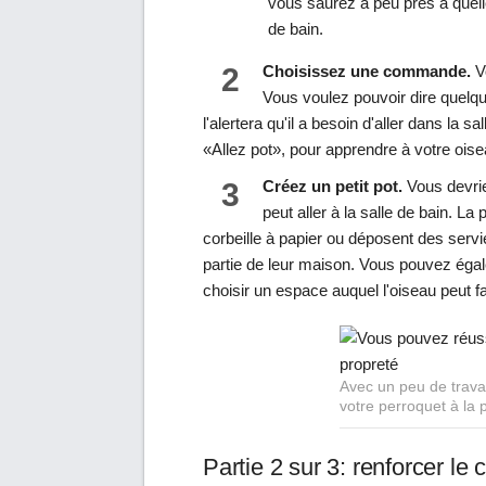
vous saurez à peu près à quell
de bain.
2
Choisissez une commande.
V
Vous voulez pouvoir dire quelq
l'alertera qu'il a besoin d'aller dans l
«Allez pot», pour apprendre à votre oiseau
3
Créez un petit pot.
Vous devrie
peut aller à la salle de bain. 
corbeille à papier ou déposent des servi
partie de leur maison. Vous pouvez égal
choisir un espace auquel l'oiseau peut 
Avec un peu de travai
votre perroquet à la 
Partie 2 sur 3: renforcer l