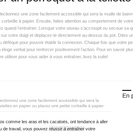
électionnez une zone facilement accessible qui sera la «salle de bain» 
 corbeille à papier. Ensuite, faites attention au comportement de votr
ez quand l'entraîner. Lorsque votre oiseau s'accroupit ou secoue sa qu
ter sur votre doigt et déplacez-le directement au-dessus du pot. Dite
défèque pour pouvoir établir la connexion. Chaque fois que votre perr
un éloge verbal pour renforcer positivement l'action. Pour en savoir pl
tiliser pour vous aider à vous entraîner, lisez la suite!
En p
électionnez une zone facilement accessible qui sera la
viettes en papier ou placez une petite corbeille à papier.
gros comme les aras et les cacatoès, ont tendance à aller
u de travail, vous pouvez
réussir à entraîner
votre