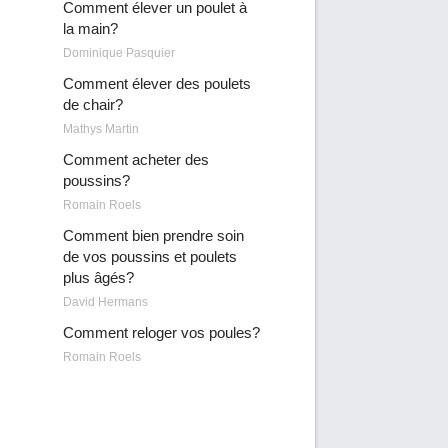
Comment élever un poulet à
la main?
Dominique Pasquier
Comment élever des poulets
de chair?
Mathys Martin
Comment acheter des
poussins?
Romain Roels
Comment bien prendre soin
de vos poussins et poulets
plus âgés?
David Hermans
Comment reloger vos poules?
Romain Roels