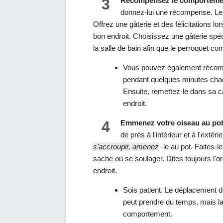
3
Récompensez le comporteme
donnez-lui une récompense. Les
Offrez une gâterie et des félicitations l
bon endroit. Choisissez une gâterie spéc
la salle de bain afin que le perroquet c
Vous pouvez également récompen
pendant quelques minutes chaque
Ensuite, remettez-le dans sa ca
endroit.
4
Emmenez votre oiseau au pot
de près à l'intérieur et à l'exté
s'accroupir, amenez
-le au pot. Faites-
sache où se soulager. Dites toujours l'o
endroit.
Sois patient. Le déplacement de
peut prendre du temps, mais la 
comportement.