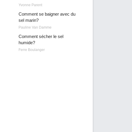
Yvonne Parent
Comment se baigner avec du
sel marin?
Pauline Van Damme
Comment sécher le sel
humide?
Ferre Boulanger