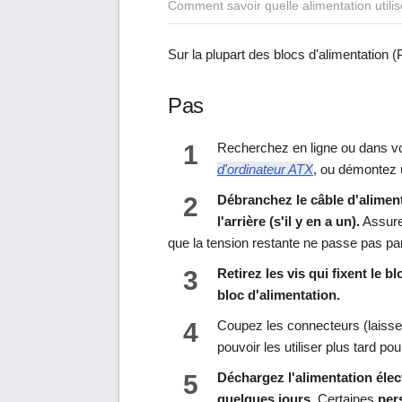
Comment savoir quelle alimentation utilis
Sur la plupart des blocs d'alimentation 
Pas
1
Recherchez en ligne ou dans vo
d'ordinateur ATX
, ou démontez un
2
Débranchez le câble d'alimenta
l'arrière (s'il y en a un).
Assure
que la tension restante ne passe pas par
3
Retirez les vis qui fixent le bl
bloc d'alimentation.
4
Coupez les connecteurs (laissez
pouvoir les utiliser plus tard pou
5
Déchargez l'alimentation élec
quelques jours.
Certaines
per