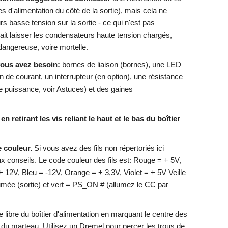
es d'alimentation du côté de la sortie), mais cela ne
s basse tension sur la sortie - ce qui n'est pas
t laisser les condensateurs haute tension chargés,
 dangereuse, voire mortelle.
vous avez besoin:
bornes de liaison (bornes), une LED
n de courant, un interrupteur (en option), une résistance
 puissance, voir Astuces) et des gaines
n retirant les vis reliant le haut et le bas du boîtier
 couleur.
Si vous avez des fils non répertoriés ici
ux conseils. Le code couleur des fils est: Rouge = + 5V,
+ 12V, Bleu = -12V, Orange = + 3,3V, Violet = + 5V Veille
allumée (sortie) et vert = PS_ON # (allumez le CC par
libre du boîtier d'alimentation en marquant le centre des
t du marteau. Utilisez un Dremel pour percer les trous de