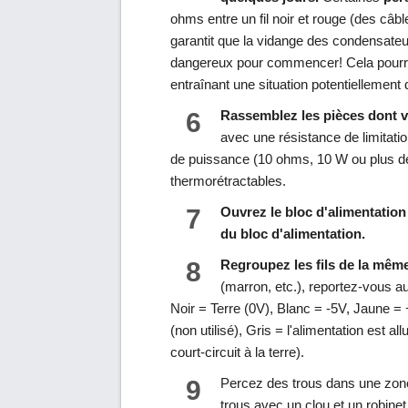
ohms entre un fil noir et rouge (des câbl
garantit que la vidange des condensateur
dangereux pour commencer! Cela pourrai
entraînant une situation potentiellement
6
Rassemblez les pièces dont 
avec une résistance de limitatio
de puissance (10 ohms, 10 W ou plus de
thermorétractables.
7
Ouvrez le bloc d'alimentation e
du bloc d'alimentation.
8
Regroupez les fils de la même
(marron, etc.), reportez-vous a
Noir = Terre (0V), Blanc = -5V, Jaune = 
(non utilisé), Gris = l'alimentation est 
court-circuit à la terre).
9
Percez des trous dans une zone 
trous avec un clou et un robine