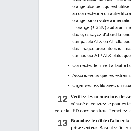
orange plus petit qui est utilisé
au connecteur à un autre fil or
orange, sinon votre alimentation
fil orange (+ 3,3V) soit à un fi
doute, essayez d'abord la tensi
compatible ATX ou AT, elle peut 
des images présentées ici, ass
connecteur AT / ATX plutôt que
Connectez le fil vert à l'autre
Assurez-vous que les extrémit
Organisez les fils avec un ruba
12
Vérifiez les connexions dess
dénudé et couvrez-le pour éviter
coller la LED dans son trou. Remettez l
13
Branchez le câble d'alimentati
prise secteur.
Basculez l'interru