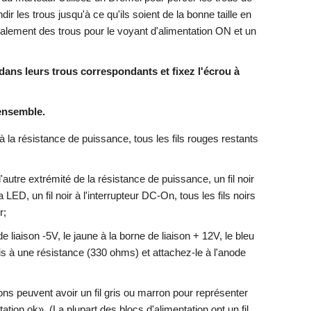
ir les trous jusqu'à ce qu'ils soient de la bonne taille en
galement des trous pour le voyant d'alimentation ON et un
 dans leurs trous correspondants et fixez l'écrou à
ensemble.
à la résistance de puissance, tous les fils rouges restants
l'autre extrémité de la résistance de puissance, un fil noir
la LED, un fil noir à l'interrupteur DC-On, tous les fils noirs
r;
 liaison -5V, le jaune à la borne de liaison + 12V, le bleu
gris à une résistance (330 ohms) et attachez-le à l'anode
ons peuvent avoir un fil gris ou marron pour représenter
tion ok». (La plupart des blocs d'alimentation ont un fil