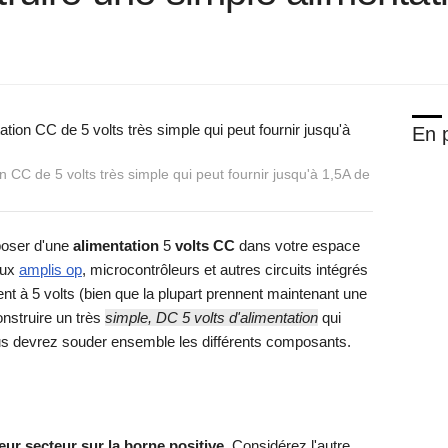
En p
 CC de 5 volts très simple qui peut fournir jusqu'à 1,5A de
poser d'une
alimentation
5
volts CC
dans votre espace
eux
amplis op
, microcontrôleurs et autres circuits intégrés
ent à 5 volts (bien que la plupart prennent maintenant une
onstruire un très
simple, DC 5 volts d'alimentation
qui
ous devrez souder ensemble les différents composants.
eur secteur sur la borne positive.
Considérez l'autre