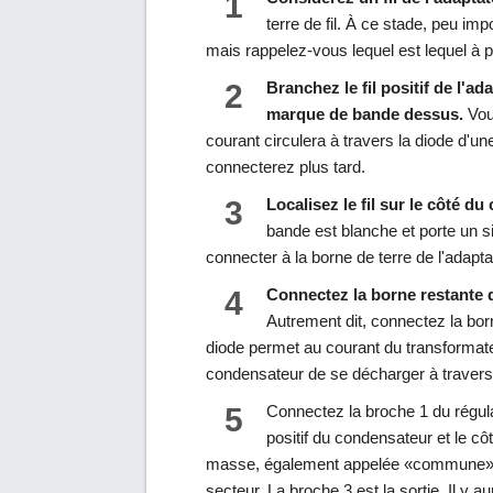
1
terre de fil. À ce stade, peu imp
mais rappelez-vous lequel est lequel à p
2
Branchez le fil positif de l'ad
marque de bande dessus.
Vous
courant circulera à travers la diode d'
connecterez plus tard.
3
Localisez le fil sur le côté d
bande est blanche et porte un s
connecter à la borne de terre de l'adapta
4
Connectez la borne restante d
Autrement dit, connectez la bor
diode permet au courant du transformat
condensateur de se décharger à travers l
5
Connectez la broche 1 du régul
positif du condensateur et le cô
masse, également appelée «commune», et
secteur. La broche 3 est la sortie. Il y au