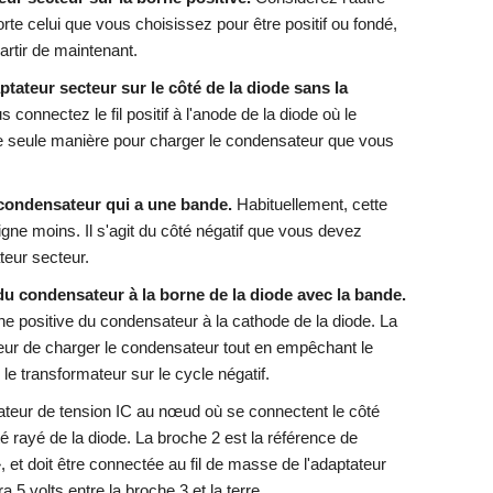
orte celui que vous choisissez pour être positif ou fondé,
artir de maintenant.
aptateur secteur sur le côté de la diode sans la
 connectez le fil positif à l'anode de la diode où le
une seule manière pour charger le condensateur que vous
u condensateur qui a une bande.
Habituellement, cette
igne moins. Il s'agit du côté négatif que vous devez
teur secteur.
u condensateur à la borne de la diode avec la bande.
ne positive du condensateur à la cathode de la diode. La
eur de charger le condensateur tout en empêchant le
e transformateur sur le cycle négatif.
ateur de tension IC au nœud où se connectent le côté
té rayé de la diode. La broche 2 est la référence de
 doit être connectée au fil de masse de l'adaptateur
ra 5 volts entre la broche 3 et la terre.