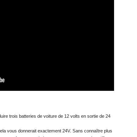
duire trois batteries de voiture de 12 volts en sortie de 24
Cela vous donnerait exactement 24V. Sans connaître plus