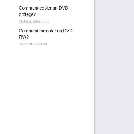
Comment copier un DVD
protégé?
Mathias Bourgeois
Comment formater un DVD
RW?
Bernard St-Pierre