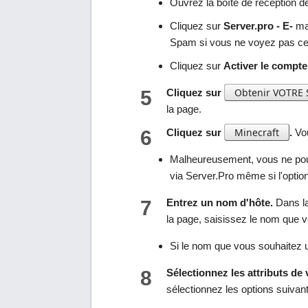
Ouvrez la boîte de réception d
Cliquez sur
Server.pro - E-
ma
Spam si vous ne voyez pas cet
Cliquez sur
Activer le compte
Obtenir VOTRE
5
Cliquez sur
la page.
Minecraft
6
Cliquez sur
.
Vou
Malheureusement, vous ne po
via Server.Pro même si l'option 
7
Entrez un nom d'hôte.
Dans la
la page, saisissez le nom que vo
Si le nom que vous souhaitez uti
8
Sélectionnez les attributs de 
sélectionnez les options suivan