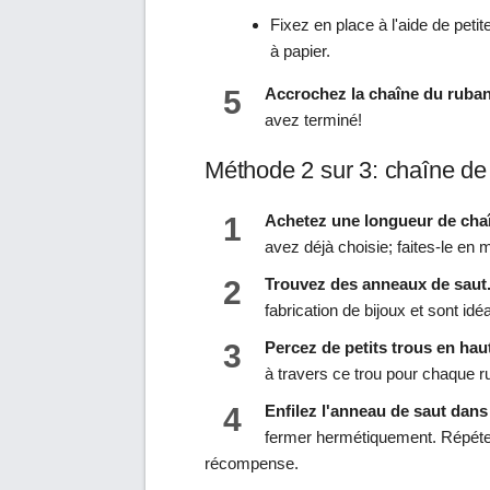
Fixez en place à l'aide de pet
à papier.
5
Accrochez la chaîne du ruban
avez terminé!
Méthode 2 sur 3: chaîne d
1
Achetez une longueur de chaîn
avez déjà choisie; faites-le en
2
Trouvez des anneaux de saut
fabrication de bijoux et sont idé
3
Percez de petits trous en ha
à travers ce trou pour chaque 
4
Enfilez l'anneau de saut dans
fermer hermétiquement. Répétez
récompense.