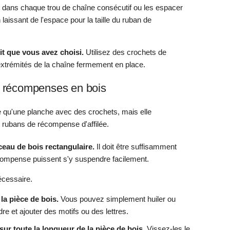
 dans chaque trou de chaîne consécutif ou les espacer
laissant de l'espace pour la taille du ruban de
it que vous avez choisi.
Utilisez des crochets de
extrémités de la chaîne fermement en place.
e récompenses en bois
e qu'une planche avec des crochets, mais elle
s rubans de récompense d'affilée.
eau de bois rectangulaire.
Il doit être suffisamment
compense puissent s'y suspendre facilement.
écessaire.
la pièce de bois.
Vous pouvez simplement huiler ou
ndre et ajouter des motifs ou des lettres.
sur toute la longueur de la pièce de bois.
Vissez-les le